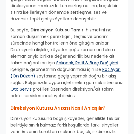
direksiyonun merkezde kararsızlaşmasına; küçük bir
sızıntı ise ilerleyen dönemde sertleşme, ses ve
düzensiz tepki gibi şikâyetlere dönüşebilir.
Bu sayfa,
Direksiyon Kutusu Tamiri
hizmetini ne
zaman düşünmek gerektiğini, teşhis ve onarım
sürecinde hangi kontrollerin öne çıktığını anlatır.
Direksiyonla ilişkili şikâyetler çoğu zaman ön takım
elemanlarıyla birlikte değerlendirilir; bu nedenle alt
takım bağlantıları için
Salıncak, Rotil & Burç Değişimi
içeriğine, geometrinin doğrulanması için ise
Rot Ayarı
(Ön Düzen)
sayfasına geçiş yapmak doğru bir akış
sağlar. Bölgenizde uygun işletmeleri görmek isterseniz
Oto Servis
profilleri üzerinden direksiyon/alt takım
odaklı servisleri inceleyebilirsiniz.
Direksiyon Kutusu Arızası Nasıl Anlaşılır?
Direksiyon kutusuna bağlı şikâyetler, genellikle tek bir
belirtiyle sınırlı kalmaz; farklı koşullarda farklı sinyaller
verir. Arızanın karakteri mekanik boşluk, sızdırmazlık