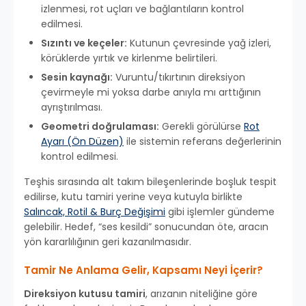
izlenmesi, rot uçları ve bağlantıların kontrol
edilmesi.
Sızıntı ve keçeler:
Kutunun çevresinde yağ izleri,
körüklerde yırtık ve kirlenme belirtileri.
Sesin kaynağı:
Vuruntu/tıkırtının direksiyon
çevirmeyle mi yoksa darbe anıyla mı arttığının
ayrıştırılması.
Geometri doğrulaması:
Gerekli görülürse
Rot
Ayarı (Ön Düzen)
ile sistemin referans değerlerinin
kontrol edilmesi.
Teşhis sırasında alt takım bileşenlerinde boşluk tespit
edilirse, kutu tamiri yerine veya kutuyla birlikte
Salıncak, Rotil & Burç Değişimi
gibi işlemler gündeme
gelebilir. Hedef, “ses kesildi” sonucundan öte, aracın
yön kararlılığının geri kazanılmasıdır.
Tamir Ne Anlama Gelir, Kapsamı Neyi İçerir?
Direksiyon kutusu tamiri
, arızanın niteliğine göre