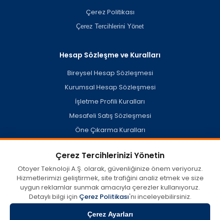
Çerez Politikası
Çerez Tercihlerini Yönet
Hesap Sözleşme ve Kuralları
Bireysel Hesap Sözleşmesi
Kurumsal Hesap Sözleşmesi
İşletme Profili Kuralları
Mesafeli Satış Sözleşmesi
Öne Çıkarma Kuralları
Hesap Silme Politikası
Çerez Tercihlerinizi Yönetin
Otoyer Teknoloji A.Ş. olarak, güvenliğinize önem veriyoruz.
Hizmetlerimizi geliştirmek, site trafiğini analiz etmek ve size
otoyer.com'da kullanıcılar tarafından oluşturulan veya açık
uygun reklamlar sunmak amacıyla çerezler kullanıyoruz.
kaynaklardan derlenen misafir işletme profilleri dahil her türlü
içerik, görüş ve bilginin doğruluğu, eksiksizliği ve yasallığına dair
Detaylı bilgi için
Çerez Politikası
'nı inceleyebilirsiniz.
tüm sorumluluk münhasıran içeriği sağlayan tarafa aittir.
Otoyer, 5651 Sayılı Kanun kapsamında 'Yer Sağlayıcı' olup; söz
Çerez Ayarları