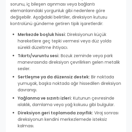
sorunu, iç bileşen aşınması veya bağlantı
elemanlarındaki yorgunluk gibi nedenlere göre
değişebilir. Aşağıdaki belirtiler, direksiyon kutusu
kontrolünü gündeme getiren tipik işaretlerdir:
Merkezde boşluk hissi:
Direksiyonun küçük
hareketlere geç tepki vermesi veya düz yolda
sürekli düzeltme ihtiyacı.
Tıkırtı/vuruntu sesi:
Bozuk zeminde veya park
manevrasında direksiyon çevrilirken gelen metalik
sesler.
Sertleşme ya da düzensiz destek:
Bir noktada
yumuşak, başka noktada ağır hissedilen direksiyon
davranışı.
Yağlanma ve sızıntı izleri:
Kutunun çevresinde
ıslaklık, damlama veya yağ kokusu gibi bulgular.
Direksiyon geri toplamada zayıflık:
Viraj sonrası
direksiyonun kendini merkezlemede isteksiz
kalması.