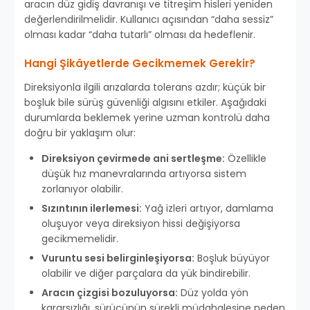
aracın düz gidiş davranışı ve titreşim hisleri yeniden
değerlendirilmelidir. Kullanıcı açısından “daha sessiz”
olması kadar “daha tutarlı” olması da hedeflenir.
Hangi Şikâyetlerde Gecikmemek Gerekir?
Direksiyonla ilgili arızalarda tolerans azdır; küçük bir
boşluk bile sürüş güvenliği algısını etkiler. Aşağıdaki
durumlarda beklemek yerine uzman kontrolü daha
doğru bir yaklaşım olur:
Direksiyon çevirmede ani sertleşme:
Özellikle
düşük hız manevralarında artıyorsa sistem
zorlanıyor olabilir.
Sızıntının ilerlemesi:
Yağ izleri artıyor, damlama
oluşuyor veya direksiyon hissi değişiyorsa
gecikmemelidir.
Vuruntu sesi belirginleşiyorsa:
Boşluk büyüyor
olabilir ve diğer parçalara da yük bindirebilir.
Aracın çizgisi bozuluyorsa:
Düz yolda yön
kararsızlığı, sürücünün sürekli müdahalesine neden