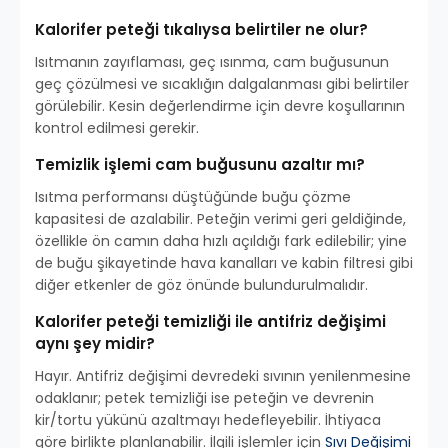
Kalorifer peteği tıkalıysa belirtiler ne olur?
Isıtmanın zayıflaması, geç ısınma, cam buğusunun
geç çözülmesi ve sıcaklığın dalgalanması gibi belirtiler
görülebilir. Kesin değerlendirme için devre koşullarının
kontrol edilmesi gerekir.
Temizlik işlemi cam buğusunu azaltır mı?
Isıtma performansı düştüğünde buğu çözme
kapasitesi de azalabilir. Peteğin verimi geri geldiğinde,
özellikle ön camın daha hızlı açıldığı fark edilebilir; yine
de buğu şikayetinde hava kanalları ve kabin filtresi gibi
diğer etkenler de göz önünde bulundurulmalıdır.
Kalorifer peteği temizliği ile antifriz değişimi
aynı şey midir?
Hayır. Antifriz değişimi devredeki sıvının yenilenmesine
odaklanır; petek temizliği ise peteğin ve devrenin
kir/tortu yükünü azaltmayı hedefleyebilir. İhtiyaca
göre birlikte planlanabilir. İlgili işlemler için
Sıvı Değişimi