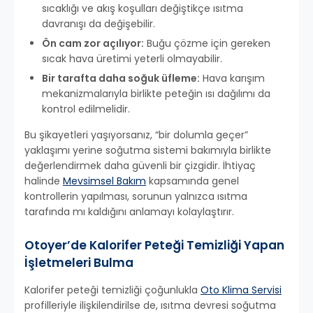
sıcaklığı ve akış koşulları değiştikçe ısıtma
davranışı da değişebilir.
Ön cam zor açılıyor:
Buğu çözme için gereken
sıcak hava üretimi yeterli olmayabilir.
Bir tarafta daha soğuk üfleme:
Hava karışım
mekanizmalarıyla birlikte peteğin ısı dağılımı da
kontrol edilmelidir.
Bu şikayetleri yaşıyorsanız, “bir dolumla geçer”
yaklaşımı yerine soğutma sistemi bakımıyla birlikte
değerlendirmek daha güvenli bir çizgidir. İhtiyaç
halinde
Mevsimsel Bakım
kapsamında genel
kontrollerin yapılması, sorunun yalnızca ısıtma
tarafında mı kaldığını anlamayı kolaylaştırır.
Otoyer’de Kalorifer Peteği Temizliği Yapan
İşletmeleri Bulma
Kalorifer peteği temizliği çoğunlukla
Oto Klima Servisi
profilleriyle ilişkilendirilse de, ısıtma devresi soğutma