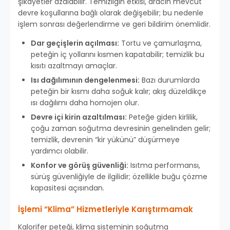
şikayetler azalabilir. Temizliğin etkisi, aracın mevcut
devre koşullarına bağlı olarak değişebilir; bu nedenle
işlem sonrası değerlendirme ve geri bildirim önemlidir.
Dar geçişlerin açılması:
Tortu ve çamurlaşma,
peteğin iç yollarını kısmen kapatabilir; temizlik bu
kısıtı azaltmayı amaçlar.
Isı dağılımının dengelenmesi:
Bazı durumlarda
peteğin bir kısmı daha soğuk kalır; akış düzeldikçe
ısı dağılımı daha homojen olur.
Devre içi kirin azaltılması:
Peteğe giden kirlilik,
çoğu zaman soğutma devresinin genelinden gelir;
temizlik, devrenin “kir yükünü” düşürmeye
yardımcı olabilir.
Konfor ve görüş güvenliği:
Isıtma performansı,
sürüş güvenliğiyle de ilgilidir; özellikle buğu çözme
kapasitesi açısından.
İşlemi “Klima” Hizmetleriyle Karıştırmamak
Kalorifer peteği, klima sisteminin soğutma