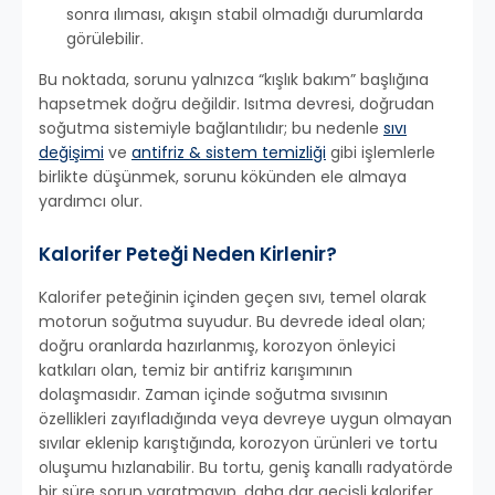
sonra ılıması, akışın stabil olmadığı durumlarda
görülebilir.
Bu noktada, sorunu yalnızca “kışlık bakım” başlığına
hapsetmek doğru değildir. Isıtma devresi, doğrudan
soğutma sistemiyle bağlantılıdır; bu nedenle
sıvı
değişimi
ve
antifriz & sistem temizliği
gibi işlemlerle
birlikte düşünmek, sorunu kökünden ele almaya
yardımcı olur.
Kalorifer Peteği Neden Kirlenir?
Kalorifer peteğinin içinden geçen sıvı, temel olarak
motorun soğutma suyudur. Bu devrede ideal olan;
doğru oranlarda hazırlanmış, korozyon önleyici
katkıları olan, temiz bir antifriz karışımının
dolaşmasıdır. Zaman içinde soğutma sıvısının
özellikleri zayıfladığında veya devreye uygun olmayan
sıvılar eklenip karıştığında, korozyon ürünleri ve tortu
oluşumu hızlanabilir. Bu tortu, geniş kanallı radyatörde
bir süre sorun yaratmayıp, daha dar geçişli kalorifer