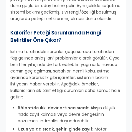
daha güçlü bir aday haline gelir. Aynı şekilde soğutma
sistemi bakımı gecikmiş, sıvı rengi/özelliği bozulmuş
araçlarda peteğin etkilenmiş olması daha olasıdır.
Kalorifer Peteği Sorunlarında Hangi
Belirtiler Öne Çıkar?
Isıtma tarafındaki sorunlar çoğu sürücü tarafından
“kış gelince anlaşılan” problemler olarak görülür. Oysa
belirtiler yıl içinde de fark edilebilir: yağmurlu havada
camın geç açılması, sabahları nemli koku, ısıtma
ayarında kararsızlık gibi işaretler, sistemin bakım
ihtiyacını haber verebilir. Aşağıdaki örnekler,
kullanıcıların sık tarif ettiği durumları daha somut hale
getirir:
Rölantide ılık, devir artınca sıcak:
Akışın düşük
hızda zayıf kalması veya devre dengesinin
bozulması ihtimalini düşündürebilir.
Uzun yolda sıcak, şehir içinde zayıf:
Motor