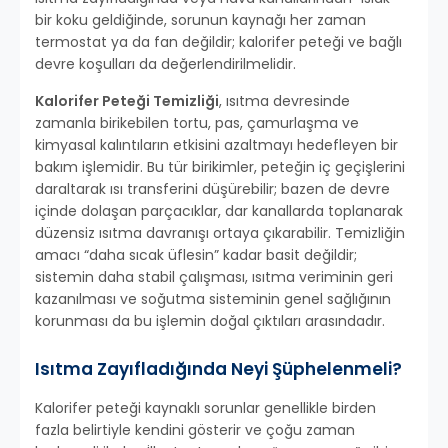
bir koku geldiğinde, sorunun kaynağı her zaman
termostat ya da fan değildir; kalorifer peteği ve bağlı
devre koşulları da değerlendirilmelidir.
Kalorifer Peteği Temizliği
, ısıtma devresinde
zamanla birikebilen tortu, pas, çamurlaşma ve
kimyasal kalıntıların etkisini azaltmayı hedefleyen bir
bakım işlemidir. Bu tür birikimler, peteğin iç geçişlerini
daraltarak ısı transferini düşürebilir; bazen de devre
içinde dolaşan parçacıklar, dar kanallarda toplanarak
düzensiz ısıtma davranışı ortaya çıkarabilir. Temizliğin
amacı “daha sıcak üflesin” kadar basit değildir;
sistemin daha stabil çalışması, ısıtma veriminin geri
kazanılması ve soğutma sisteminin genel sağlığının
korunması da bu işlemin doğal çıktıları arasındadır.
Isıtma Zayıfladığında Neyi Şüphelenmeli?
Kalorifer peteği kaynaklı sorunlar genellikle birden
fazla belirtiyle kendini gösterir ve çoğu zaman