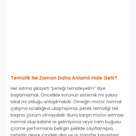
Temizlik Ne Zaman Daha Anlamlı Hale Gelir?
Her ısıtma şikayeti “peteği temizleyelim” diye
başlamamalı. Öncelikle sorunun sistemik mi yoksa
lokal mi olduğu anlaşılmalıdır. Örneğin motor normal
çalışma sıcaklığına ulaşmıyorsa, petek temizliği tek
başına çözüm olmayabilir. Buna karşın motor ısıtması
normal olup kabine ısı gelmiyorsa veya cam buğusu
çözme performansı belirgin şekilde zayıflamışsa,
peteğin devre içindeki akış ve ısı transfer kapasitesi