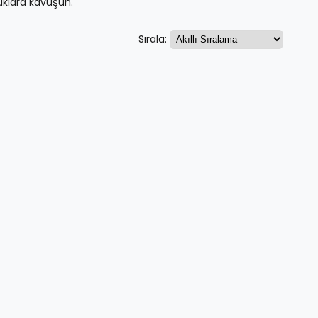
uklara kavuşun.
Sırala: