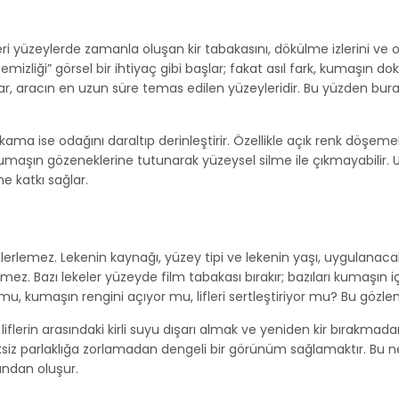
deri yüzeylerde zamanla oluşan kir tabakasını, dökülme izlerini v
mizliği” görsel bir ihtiyaç gibi başlar; fakat asıl fark, kumaşın do
klar, aracın en uzun süre temas edilen yüzeyleridir. Bu yüzden bur
yıkama ise odağını daraltıp derinleştirir. Özellikle açık renk döşem
kumaşın gözeneklerine tutunarak yüzeysel silme ile çıkmayabilir
 katkı sağlar.
ilerlemez. Lekenin kaynağı, yüzey tipi ve lekenin yaşı, uygulanacak
ez. Bazı lekeler yüzeyde film tabakası bırakır; bazıları kumaşın içi
u, kumaşın rengini açıyor mu, lifleri sertleştiriyor mu? Bu gözlem, 
liflerin arasındaki kirli suyu dışarı almak ve yeniden kir bırakma
 parlaklığa zorlamadan dengeli bir görünüm sağlamaktır. Bu nede
sından oluşur.