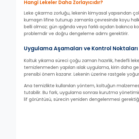
Hangi Lekeler Daha Zorlayıcıdır?
Leke çıkarma zorluğu, lekenin kimyasal yapısından çok k
kumaşın lifine tutunup zamanla çevresinde koyu halka olu
belli olmaz; gün ışığında veya farklı açıdan bakınca k
problemdir ve doğru dengeleme adımı gerektirir.
Uygulama Aşamaları ve Kontrol Noktaları
Koltuk yıkama süreci çoğu zaman hazırlık, hedefli leke ça
temizlenmeden yapılan ıslak uygulama, kirin daha geni
prensibi önem kazanır. Lekenin üzerine rastgele yoğu
Ana temizlikte kullanılan yöntem, koltuğun malzemesine
tutabilir. Bu fark, uygulama sonrası kurutma yönetimini
lif görüntüsü, sürecin yeniden dengelenmesi gerektiğin