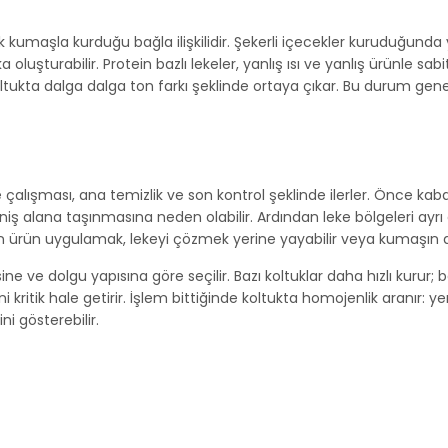
umaşla kurduğu bağla ilişkilidir. Şekerli içecekler kuruduğunda yapı
şturabilir. Protein bazlı lekeler, yanlış ısı ve yanlış ürünle sabit
oltukta dalga dalga ton farkı şeklinde ortaya çıkar. Bu durum gen
lışması, ana temizlik ve son kontrol şeklinde ilerler. Önce kaba kirl
ş alana taşınmasına neden olabilir. Ardından leke bölgeleri ayrı
n ürün uygulamak, lekeyi çözmek yerine yayabilir veya kumaşın do
 ve dolgu yapısına göre seçilir. Bazı koltuklar daha hızlı kurur; 
 kritik hale getirir. İşlem bittiğinde koltukta homojenlik aranır: y
i gösterebilir.