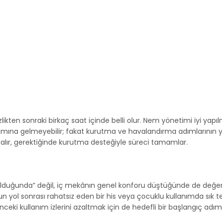
zlikten sonraki birkaç saat içinde belli olur. Nem yönetimi iyi yap
lamına gelmeyebilir; fakat kurutma ve havalandırma adımlarının y
te alır, gerektiğinde kurutma desteğiyle süreci tamamlar.
lduğunda” değil, iç mekânın genel konforu düştüğünde de değerlend
n yol sonrası rahatsız eden bir his veya çocuklu kullanımda sık 
nceki kullanım izlerini azaltmak için de hedefli bir başlangıç adımı