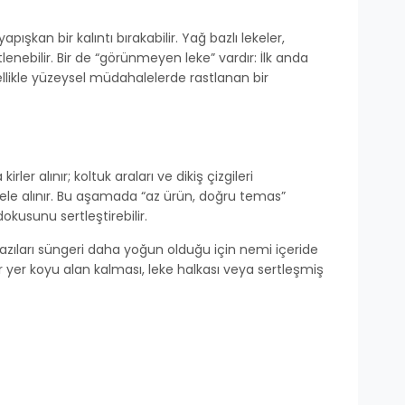
şkan bir kalıntı bırakabilir. Yağ bazlı lekeler,
lenebilir. Bir de “görünmeyen leke” vardır: İlk anda
ellikle yüzeysel müdahalelerde rastlanan bir
er alınır; koltuk araları ve dikiş çizgileri
 ele alınır. Bu aşamada “az ürün, doğru temas”
kusunu sertleştirebilir.
bazıları süngeri daha yoğun olduğu için nemi içeride
er yer koyu alan kalması, leke halkası veya sertleşmiş