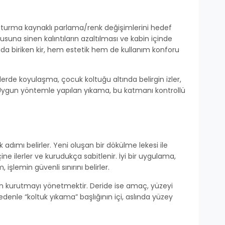
e oturma kaynaklı parlama/renk değişimlerini hedef
kusuna sinen kalıntıların azaltılması ve kabin içinde
ada biriken kir, hem estetik hem de kullanım konforu
elerde koyulaşma, çocuk koltuğu altında belirgin izler,
. Uygun yöntemle yapılan yıkama, bu katmanı kontrollü
 adımı belirler. Yeni oluşan bir dökülme lekesi ile
ne ilerler ve kurudukça sabitlenir. İyi bir uygulama,
işlemin güvenli sınırını belirler.
dan kurutmayı yönetmektir. Deride ise amaç, yüzeyi
nle “koltuk yıkama” başlığının içi, aslında yüzey