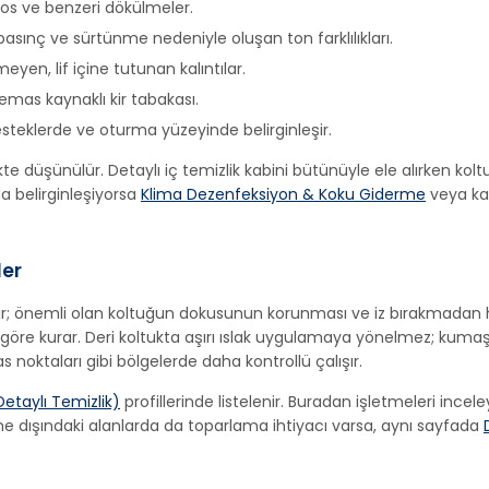
sos ve benzeri dökülmeler.
basınç ve sürtünme nedeniyle oluşan ton farklılıkları.
yen, lif içine tutunan kalıntılar.
emas kaynaklı kir tabakası.
esteklerde ve oturma yüzeyinde belirginleşir.
likte düşünülür. Detaylı iç temizlik kabini bütünüyle ele alırken ko
da belirginleşiyorsa
Klima Dezenfeksiyon & Koku Giderme
veya ka
ler
ır; önemli olan koltuğun dokusunun korunması ve iz bırakmadan 
a göre kurar. Deri koltukta aşırı ıslak uygulamaya yönelmez; kum
 noktaları gibi bölgelerde daha kontrollü çalışır.
etaylı Temizlik)
profillerinde listelenir. Buradan işletmeleri ince
eme dışındaki alanlarda da toparlama ihtiyacı varsa, aynı sayfada