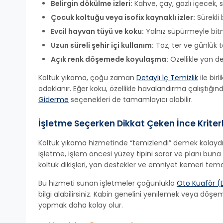
Belirgin dökülme izleri:
Kahve, çay, gazlı içecek, 
Çocuk koltuğu veya isofix kaynaklı izler:
Sürekli 
Evcil hayvan tüyü ve koku:
Yalnız süpürmeyle bitme
Uzun süreli şehir içi kullanım:
Toz, ter ve günlük t
Açık renk döşemede koyulaşma:
Özellikle yan d
Koltuk yıkama, çoğu zaman
Detaylı İç Temizlik
ile bir
odaklanır. Eğer koku, özellikle havalandırma çalıştığın
Giderme
seçenekleri de tamamlayıcı olabilir.
İşletme Seçerken Dikkat Çeken İnce Kriter
Koltuk yıkama hizmetinde “temizlendi” demek kolayd
işletme, işlem öncesi yüzey tipini sorar ve planı bun
koltuk dikişleri, yan destekler ve emniyet kemeri temas
Bu hizmeti sunan işletmeler çoğunlukla
Oto Kuaför (D
bilgi alabilirsiniz. Kabin genelini yenilemek veya döş
yapmak daha kolay olur.