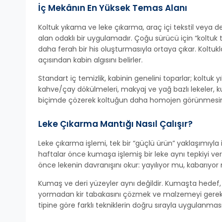
İç Mekânın En Yüksek Temas Alanı
Koltuk yıkama ve leke çıkarma, araç içi tekstil veya 
alan odaklı bir uygulamadır. Çoğu sürücü için “koltuk te
daha ferah bir his oluşturmasıyla ortaya çıkar. Koltu
açısından kabin algısını belirler.
Standart iç temizlik, kabinin genelini toparlar; koltuk 
kahve/çay dökülmeleri, makyaj ve yağ bazlı lekeler, 
biçimde çözerek koltuğun daha homojen görünmesine
Leke Çıkarma Mantığı Nasıl Çalışır?
Leke çıkarma işlemi, tek bir “güçlü ürün” yaklaşımıyla 
haftalar önce kumaşa işlemiş bir leke aynı tepkiyi verm
önce lekenin davranışını okur: yayılıyor mu, kabarıyor m
Kumaş ve deri yüzeyler aynı değildir. Kumaşta hedef, 
yormadan kir tabakasını çözmek ve malzemeyi gereksiz
tipine göre farklı tekniklerin doğru sırayla uygulanma