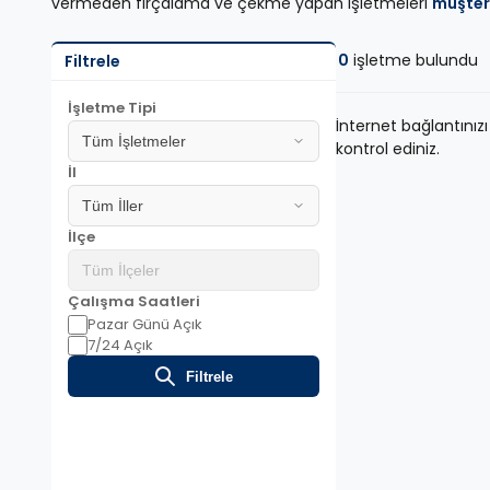
vermeden fırçalama ve çekme yapan işletmeleri
müşter
0
işletme bulundu
Filtrele
İşletme Tipi
İnternet bağlantınızı
kontrol ediniz.
İl
İlçe
Çalışma Saatleri
Pazar Günü Açık
7/24 Açık
Filtrele