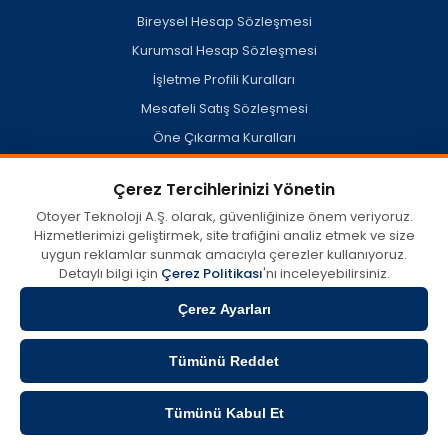
Bireysel Hesap Sözleşmesi
Kurumsal Hesap Sözleşmesi
İşletme Profili Kuralları
Mesafeli Satış Sözleşmesi
Öne Çıkarma Kuralları
Hesap Silme Politikası
Çerez Tercihlerinizi Yönetin
Otoyer Teknoloji A.Ş. olarak, güvenliğinize önem veriyoruz.
Hizmetlerimizi geliştirmek, site trafiğini analiz etmek ve size
otoyer.com'da kullanıcılar tarafından oluşturulan veya açık
uygun reklamlar sunmak amacıyla çerezler kullanıyoruz.
kaynaklardan derlenen misafir işletme profilleri dahil her türlü
içerik, görüş ve bilginin doğruluğu, eksiksizliği ve yasallığına dair
Detaylı bilgi için
Çerez Politikası
'nı inceleyebilirsiniz.
tüm sorumluluk münhasıran içeriği sağlayan tarafa aittir.
Otoyer, 5651 Sayılı Kanun kapsamında 'Yer Sağlayıcı' olup; söz
Çerez Ayarları
konusu içeriklerin hatalı, eksik yahut mevzuata aykırı
olmasından ve bu sebeplerle doğabilecek zararlardan hiçbir
Tümünü Reddet
surette sorumlu tutulamaz. Sorularınız ve hizmet talepleriniz için
doğrudan ilgili işletme veya içerik sahibi ile irtibata geçebilirsiniz.
Tümünü Kabul Et
Copyright © 2026 Otoyer Teknoloji A.Ş. - Tüm Hakları Saklıdır.
Filtrele
Sırala