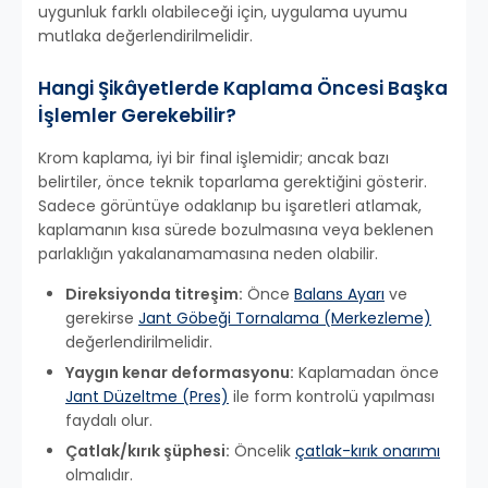
uygunluk farklı olabileceği için, uygulama uyumu
mutlaka değerlendirilmelidir.
Hangi Şikâyetlerde Kaplama Öncesi Başka
İşlemler Gerekebilir?
Krom kaplama, iyi bir final işlemidir; ancak bazı
belirtiler, önce teknik toparlama gerektiğini gösterir.
Sadece görüntüye odaklanıp bu işaretleri atlamak,
kaplamanın kısa sürede bozulmasına veya beklenen
parlaklığın yakalanamamasına neden olabilir.
Direksiyonda titreşim:
Önce
Balans Ayarı
ve
gerekirse
Jant Göbeği Tornalama (Merkezleme)
değerlendirilmelidir.
Yaygın kenar deformasyonu:
Kaplamadan önce
Jant Düzeltme (Pres)
ile form kontrolü yapılması
faydalı olur.
Çatlak/kırık şüphesi:
Öncelik
çatlak-kırık onarımı
olmalıdır.