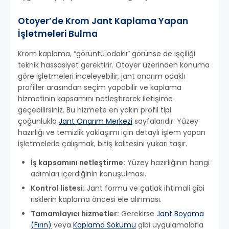
Otoyer’de Krom Jant Kaplama Yapan
İşletmeleri Bulma
Krom kaplama, “görüntü odaklı” görünse de işçiliği
teknik hassasiyet gerektirir. Otoyer üzerinden konuma
göre işletmeleri inceleyebilir, jant onarım odaklı
profiller arasından seçim yapabilir ve kaplama
hizmetinin kapsamını netleştirerek iletişime
geçebilirsiniz. Bu hizmete en yakın profil tipi
çoğunlukla
Jant Onarım Merkezi
sayfalarıdır. Yüzey
hazırlığı ve temizlik yaklaşımı için detaylı işlem yapan
işletmelerle çalışmak, bitiş kalitesini yukarı taşır.
İş kapsamını netleştirme:
Yüzey hazırlığının hangi
adımları içerdiğinin konuşulması.
Kontrol listesi:
Jant formu ve çatlak ihtimali gibi
risklerin kaplama öncesi ele alınması.
Tamamlayıcı hizmetler:
Gerekirse
Jant Boyama
(Fırın)
veya
Kaplama Sökümü
gibi uygulamalarla