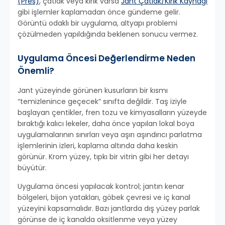
(Pres)
, çatlak veya kırık varsa
Jant Çatlak/Kırık Kaynağı
gibi işlemler kaplamadan önce gündeme gelir.
Görüntü odaklı bir uygulama, altyapı problemi
çözülmeden yapıldığında beklenen sonucu vermez.
Uygulama Öncesi Değerlendirme Neden
Önemli?
Jant yüzeyinde görünen kusurların bir kısmı
“temizlenince geçecek” sınıfta değildir. Taş iziyle
başlayan çentikler, fren tozu ve kimyasalların yüzeyde
bıraktığı kalıcı lekeler, daha önce yapılan lokal boya
uygulamalarının sınırları veya aşırı aşındırıcı parlatma
işlemlerinin izleri, kaplama altında daha keskin
görünür. Krom yüzey, tıpkı bir vitrin gibi her detayı
büyütür.
Uygulama öncesi yapılacak kontrol; jantın kenar
bölgeleri, bijon yatakları, göbek çevresi ve iç kanal
yüzeyini kapsamalıdır. Bazı jantlarda dış yüzey parlak
görünse de iç kanalda oksitlenme veya yüzey