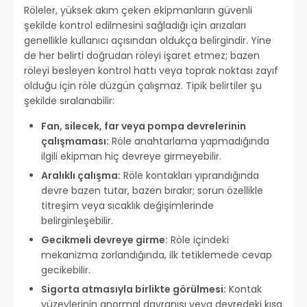
Röleler, yüksek akım çeken ekipmanların güvenli
şekilde kontrol edilmesini sağladığı için arızaları
genellikle kullanıcı açısından oldukça belirgindir. Yine
de her belirti doğrudan röleyi işaret etmez; bazen
röleyi besleyen kontrol hattı veya toprak noktası zayıf
olduğu için röle düzgün çalışmaz. Tipik belirtiler şu
şekilde sıralanabilir:
Fan, silecek, far veya pompa devrelerinin
çalışmaması:
Röle anahtarlama yapmadığında
ilgili ekipman hiç devreye girmeyebilir.
Aralıklı çalışma:
Röle kontakları yıprandığında
devre bazen tutar, bazen bırakır; sorun özellikle
titreşim veya sıcaklık değişimlerinde
belirginleşebilir.
Gecikmeli devreye girme:
Röle içindeki
mekanizma zorlandığında, ilk tetiklemede cevap
gecikebilir.
Sigorta atmasıyla birlikte görülmesi:
Kontak
yüzeylerinin anormal davranışı veya devredeki kısa