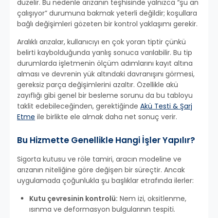
düzelir. Bu nedenle arızanın teşhisinde yalnızca “şu an
çalışıyor” durumuna bakmak yeterli değildir; koşullara
bağlı değişimleri gözeten bir kontrol yaklaşımı gerekir.
Aralıklı arızalar, kullanıcıyı en çok yoran tiptir çünkü
belirti kaybolduğunda yanlış sonuca varılabilir. Bu tip
durumlarda işletmenin ölçüm adımlarını kayıt altına
alması ve devrenin yük altındaki davranışını görmesi,
gereksiz parça değişimlerini azaltır. Özellikle akü
zayıflığı gibi genel bir besleme sorunu da bu tabloyu
taklit edebileceğinden, gerektiğinde
Akü Testi & Şarj
Etme
ile birlikte ele almak daha net sonuç verir.
Bu Hizmette Genellikle Hangi İşler Yapılır?
Sigorta kutusu ve röle tamiri, aracın modeline ve
arızanın niteliğine göre değişen bir süreçtir. Ancak
uygulamada çoğunlukla şu başlıklar etrafında ilerler:
Kutu çevresinin kontrolü:
Nem izi, oksitlenme,
ısınma ve deformasyon bulgularının tespiti.