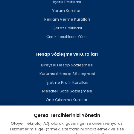
İçerik Politikası
Yorum Kuralları
Reklam Verme Kuralları
Çerez Politikası
Çerez Tercihlerini Yönet
Hesap Sözleşme ve Kuralları
Bireysel Hesap Sözleşmesi
Kurumsal Hesap Sözleşmesi
İşletme Profili Kuralları
Mesafeli Satış Sözleşmesi
Öne Çıkarma Kuralları
Hesap Silme Politikası
Çerez Tercihlerinizi Yönetin
Otoyer Teknoloji A.Ş. olarak, güvenliğinize önem veriyoruz.
Hizmetlerimizi geliştirmek, site trafiğini analiz etmek ve size
otoyer.com'da kullanıcılar tarafından oluşturulan veya açık