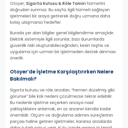
Otoyer,
Sigorta Kutusu & Röle Tamiri
hizmetini
doğrudan sunmaz. Bu sayfa; ilgili hizmeti sağlayan
işletmeleri bir araya getirerek doğru uzmana daha
kolay ulaşmanızı hedefler.
Burada yer alan bilgiler genel bilgilendirme amaçlıdır.
Elektrik sistemiyle ilgili sorunlar, bazı durumlarda
güvenlik riski oluşturabileceğinden, kesin teşhis ve
uygulama için uzman bir işletmeden destek alınması
önerilir.
Otoyer’de İşletme Karşılaştırırken Nelere
Bakılmalı?
Sigorta kutusu ve röle arızaları, “hemen düzelmiş gibi
görünse” bile kök nedeni çözülmezse tekrar edebilir.
Bu nedenle işletme seçerken arızaya nasıl
yaklaştıklarını anlamak, en az arızanın kendisi kadar
önemlidir. Ölçüm ve doğrulama adımını süreçlerinin
parçası haline getiren işletmeler, kararsız arızalarda
daha tutarlı sonuç verir. Kutu içinde ısınma izi tespit