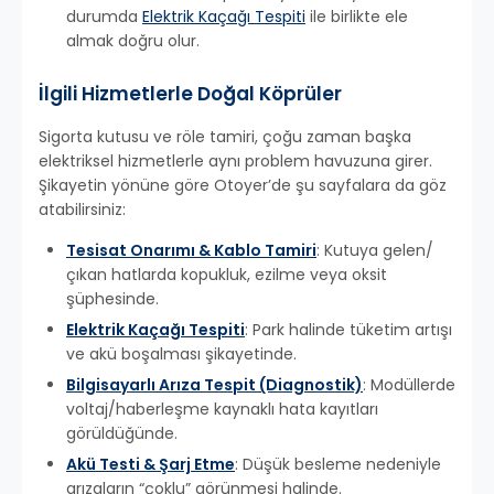
durumda
Elektrik Kaçağı Tespiti
ile birlikte ele
almak doğru olur.
İlgili Hizmetlerle Doğal Köprüler
Sigorta kutusu ve röle tamiri, çoğu zaman başka
elektriksel hizmetlerle aynı problem havuzuna girer.
Şikayetin yönüne göre Otoyer’de şu sayfalara da göz
atabilirsiniz:
Tesisat Onarımı & Kablo Tamiri
: Kutuya gelen/
çıkan hatlarda kopukluk, ezilme veya oksit
şüphesinde.
Elektrik Kaçağı Tespiti
: Park halinde tüketim artışı
ve akü boşalması şikayetinde.
Bilgisayarlı Arıza Tespit (Diagnostik)
: Modüllerde
voltaj/haberleşme kaynaklı hata kayıtları
görüldüğünde.
Akü Testi & Şarj Etme
: Düşük besleme nedeniyle
arızaların “çoklu” görünmesi halinde.