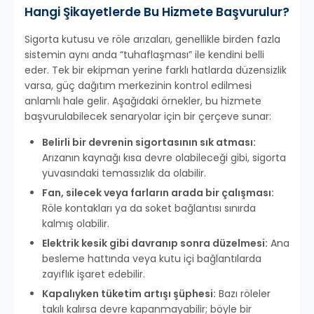
Hangi Şikayetlerde Bu Hizmete Başvurulur?
Sigorta kutusu ve röle arızaları, genellikle birden fazla
sistemin aynı anda “tuhaflaşması” ile kendini belli
eder. Tek bir ekipman yerine farklı hatlarda düzensizlik
varsa, güç dağıtım merkezinin kontrol edilmesi
anlamlı hale gelir. Aşağıdaki örnekler, bu hizmete
başvurulabilecek senaryolar için bir çerçeve sunar:
Belirli bir devrenin sigortasının sık atması:
Arızanın kaynağı kısa devre olabileceği gibi, sigorta
yuvasındaki temassızlık da olabilir.
Fan, silecek veya farların arada bir çalışması:
Röle kontakları ya da soket bağlantısı sınırda
kalmış olabilir.
Elektrik kesik gibi davranıp sonra düzelmesi:
Ana
besleme hattında veya kutu içi bağlantılarda
zayıflık işaret edebilir.
Kapalıyken tüketim artışı şüphesi:
Bazı röleler
takılı kalırsa devre kapanmayabilir; böyle bir