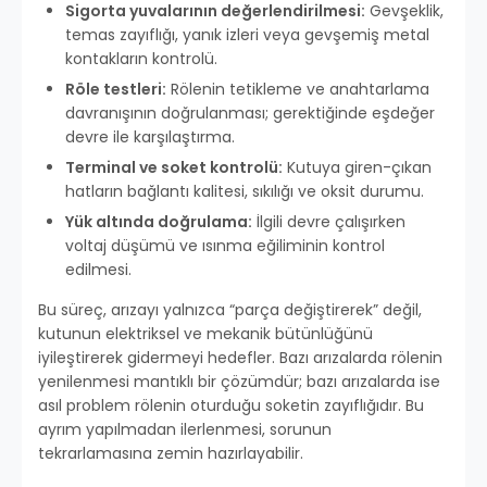
Sigorta yuvalarının değerlendirilmesi:
Gevşeklik,
temas zayıflığı, yanık izleri veya gevşemiş metal
kontakların kontrolü.
Röle testleri:
Rölenin tetikleme ve anahtarlama
davranışının doğrulanması; gerektiğinde eşdeğer
devre ile karşılaştırma.
Terminal ve soket kontrolü:
Kutuya giren-çıkan
hatların bağlantı kalitesi, sıkılığı ve oksit durumu.
Yük altında doğrulama:
İlgili devre çalışırken
voltaj düşümü ve ısınma eğiliminin kontrol
edilmesi.
Bu süreç, arızayı yalnızca “parça değiştirerek” değil,
kutunun elektriksel ve mekanik bütünlüğünü
iyileştirerek gidermeyi hedefler. Bazı arızalarda rölenin
yenilenmesi mantıklı bir çözümdür; bazı arızalarda ise
asıl problem rölenin oturduğu soketin zayıflığıdır. Bu
ayrım yapılmadan ilerlenmesi, sorunun
tekrarlamasına zemin hazırlayabilir.