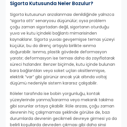
Sigorta Kutusunda Neler Bozulur?
Sigorta kutusunun arızalanması denildiğinde yalnızca
“sigorta attı” senaryosu düşünülür; oysa problem
çoğu zaman sigortadan değil, sigortanın oturduğu
yuva ve kutu içindeki bağlantı mimarisinden
kaynaklanır. Sigorta yuvası gevşemişse temas yüzeyi
küçülür, bu da direnç artışıyla birlikte ısınma
doğurabilir. Isınma, plastik gövdede deformasyon
yaratır; deformasyon ise teması daha da zayıflatarak
süreci hızlandırır. Benzer biçimde, kutu içinde bulunan
bara bağlantıları veya soket uçları oksitlenmişse,
elektrik “var” gibi görünür ancak yük altında voltaj
düşümü nedeniyle sistem kararsız çalışabilir.
Röleler tarafında ise bobin yorgunluğu, kontak
yüzeylerinde yanma/kararma veya mekanik takılma
gibi sorunlar ortaya çıkabilir. Röle arızası, çoğu zaman
devrenin hiç çalışmaması şeklinde görülse de, bazı
durumlarda devrenin gecikmeli devreye girmesi ya da
belirli koşullarda devreden çıkması gibi daha sinsi