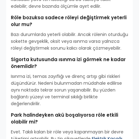
edebilir; devre bazında ölçümle ayırt edilir.
Röle bozuksa sadece röleyi değiştirmek yeterli
olur mu?
Bazı durumlarda yeterli olabilir. Ancak rölenin oturduğu
sokette gevşeklik, oksit veya ısınma varsa yalnızca
röleyi değiştirmek sorunu kalıcı olarak çözmeyebilir.
Sigorta kutusunda ısınma izi görmek ne kadar
önemlidir?
Isınma izi, temas zayıflığı ve direnç artışı gibi riskleri
düşündürür. Nedeni bulunmadan müdahale edilirse
aynı noktada tekrar sorun yaşanabilir. Bu yüzden
bağlantı yüzeyi ve terminal sıkılığı birlikte
değerlendirilir.
Park halindeyken akü boşalıyorsa röle etkili
olabilir mi?
Evet. Takılı kalan bir röle veya kapanmayan bir devre
tüketimi artırabilir. Bu tip şikayetlerde
Elektrik Kaçağı