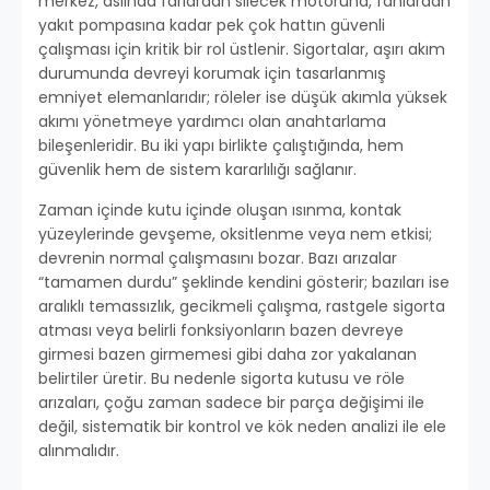
merkez, aslında farlardan silecek motoruna, fanlardan
yakıt pompasına kadar pek çok hattın güvenli
çalışması için kritik bir rol üstlenir. Sigortalar, aşırı akım
durumunda devreyi korumak için tasarlanmış
emniyet elemanlarıdır; röleler ise düşük akımla yüksek
akımı yönetmeye yardımcı olan anahtarlama
bileşenleridir. Bu iki yapı birlikte çalıştığında, hem
güvenlik hem de sistem kararlılığı sağlanır.
Zaman içinde kutu içinde oluşan ısınma, kontak
yüzeylerinde gevşeme, oksitlenme veya nem etkisi;
devrenin normal çalışmasını bozar. Bazı arızalar
“tamamen durdu” şeklinde kendini gösterir; bazıları ise
aralıklı temassızlık, gecikmeli çalışma, rastgele sigorta
atması veya belirli fonksiyonların bazen devreye
girmesi bazen girmemesi gibi daha zor yakalanan
belirtiler üretir. Bu nedenle sigorta kutusu ve röle
arızaları, çoğu zaman sadece bir parça değişimi ile
değil, sistematik bir kontrol ve kök neden analizi ile ele
alınmalıdır.