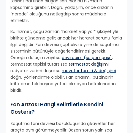
tesisat hattında oluşan sorunlar bu hizmetin
kapsamına girebilir. Doğru yaklaşım, önce arızanın
“nerede” olduğunu netleştirip sonra müdahale
etmektir.
Bu hizmet, çoğu zaman “hararet yapıyor” şikayetiyle
birlikte gündeme gelir; ancak her hararet sorunu fanla
ilgili değildir. Fan devresi şüpheliyse yine de soğutma
sisteminin bütünüyle değerlendirilmesi gerekir.
Örneğin dolaşım zayıfsa
devirdaim (su pompası)
,
termostat tepkisi tutarsızsa
termostat değişimi
,
radyatör verimi düşükse
radyatör tamiri & değişimi
doğru yönlendirme olabilir. Fan onarımı, bu zincirin
kritik ama tek başına yeterli olmayan halkalarından
biridir.
Fan Arızası Hangi Belirtilerle Kendini
Gösterir?
Soğutma fanı devresi bozulduğunda şikayetler her
araçta aynı görünmeyebilir. Bazen sorun yalnızca