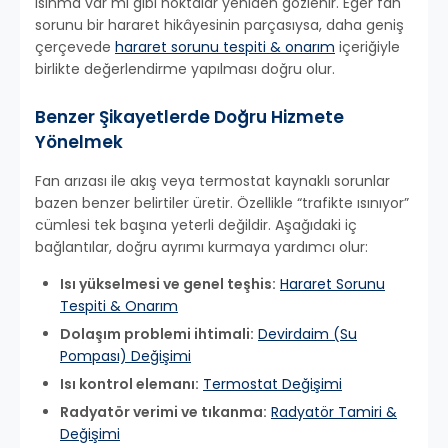
ısınma var mı gibi noktalar yeniden gözlenir. Eğer fan
sorunu bir hararet hikâyesinin parçasıysa, daha geniş
çerçevede
hararet sorunu tespiti & onarım
içeriğiyle
birlikte değerlendirme yapılması doğru olur.
Benzer Şikayetlerde Doğru Hizmete
Yönelmek
Fan arızası ile akış veya termostat kaynaklı sorunlar
bazen benzer belirtiler üretir. Özellikle “trafikte ısınıyor”
cümlesi tek başına yeterli değildir. Aşağıdaki iç
bağlantılar, doğru ayrımı kurmaya yardımcı olur:
Isı yükselmesi ve genel teşhis:
Hararet Sorunu
Tespiti & Onarım
Dolaşım problemi ihtimali:
Devirdaim (Su
Pompası) Değişimi
Isı kontrol elemanı:
Termostat Değişimi
Radyatör verimi ve tıkanma:
Radyatör Tamiri &
Değişimi