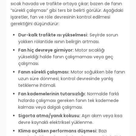
sıcak havada ve trafikte ortaya çıkar; bazen de fanın
“sürekli çalışması” gibi ters bir belirti görülür. Aşağıdaki
işaretler, fan ve röle devresinin kontrol edilmesi
gerektiğini düşündürür:
Dur-kalk trafikte ısı yükselmesi:
Seyirde sorun
yokken rölantide ısının belirgin artması.
Fan hiç devreye girmiyor:
Motor sıcaklığı
yükseldiği halde fanın çalışmaması veya geç
çalışması.
Fanın sürekli çalışması:
Motor soğukken bile fanın
uzun süre dönmesi; kontrol devresinde yanlış
tetikleme ihtimali.
Fan kademelerinin tutarsızlığı:
Normalde farklı
hızlarda çalışması gereken fanın tek kademede
kalması veya dalgalı çalışması.
Sigorta atma/yanık kokusu:
Aşırı akım veya kısa
devre kaynaklı elektriksel yüklenme.
Klima açıkken performans düşmesi:
Bazı