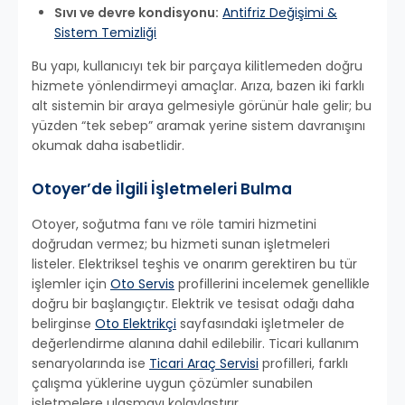
Sıvı ve devre kondisyonu:
Antifriz Değişimi &
Sistem Temizliği
Bu yapı, kullanıcıyı tek bir parçaya kilitlemeden doğru
hizmete yönlendirmeyi amaçlar. Arıza, bazen iki farklı
alt sistemin bir araya gelmesiyle görünür hale gelir; bu
yüzden “tek sebep” aramak yerine sistem davranışını
okumak daha isabetlidir.
Otoyer’de İlgili İşletmeleri Bulma
Otoyer, soğutma fanı ve röle tamiri hizmetini
doğrudan vermez; bu hizmeti sunan işletmeleri
listeler. Elektriksel teşhis ve onarım gerektiren bu tür
işlemler için
Oto Servis
profillerini incelemek genellikle
doğru bir başlangıçtır. Elektrik ve tesisat odağı daha
belirginse
Oto Elektrikçi
sayfasındaki işletmeler de
değerlendirme alanına dahil edilebilir. Ticari kullanım
senaryolarında ise
Ticari Araç Servisi
profilleri, farklı
çalışma yüklerine uygun çözümler sunabilen
işletmelere ulaşmayı kolaylaştırır.