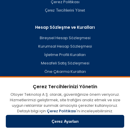
Çerez Politikası
Çerez Tercihlerini Yönet
Hesap Sözleşme ve Kuralları
Bireysel Hesap Sözleşmesi
Kurumsal Hesap Sözleşmesi
İşletme Profili Kuralları
Mesafeli Satış Sözleşmesi
Öne Çıkarma Kuralları
Hesap Silme Politikası
Çerez Tercihlerinizi Yönetin
Otoyer Teknoloji A.Ş. olarak, güvenliğinize önem veriyoruz.
Hizmetlerimizi geliştirmek, site trafiğini analiz etmek ve size
otoyer.com'da kullanıcılar tarafından oluşturulan veya açık
uygun reklamlar sunmak amacıyla çerezler kullanıyoruz.
kaynaklardan derlenen misafir işletme profilleri dahil her türlü
içerik, görüş ve bilginin doğruluğu, eksiksizliği ve yasallığına dair
Detaylı bilgi için
Çerez Politikası
'nı inceleyebilirsiniz.
tüm sorumluluk münhasıran içeriği sağlayan tarafa aittir.
Otoyer, 5651 Sayılı Kanun kapsamında 'Yer Sağlayıcı' olup; söz
Çerez Ayarları
konusu içeriklerin hatalı, eksik yahut mevzuata aykırı