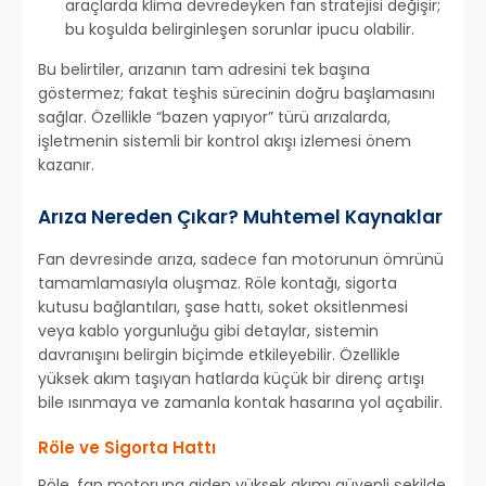
araçlarda klima devredeyken fan stratejisi değişir;
bu koşulda belirginleşen sorunlar ipucu olabilir.
Bu belirtiler, arızanın tam adresini tek başına
göstermez; fakat teşhis sürecinin doğru başlamasını
sağlar. Özellikle “bazen yapıyor” türü arızalarda,
işletmenin sistemli bir kontrol akışı izlemesi önem
kazanır.
Arıza Nereden Çıkar? Muhtemel Kaynaklar
Fan devresinde arıza, sadece fan motorunun ömrünü
tamamlamasıyla oluşmaz. Röle kontağı, sigorta
kutusu bağlantıları, şase hattı, soket oksitlenmesi
veya kablo yorgunluğu gibi detaylar, sistemin
davranışını belirgin biçimde etkileyebilir. Özellikle
yüksek akım taşıyan hatlarda küçük bir direnç artışı
bile ısınmaya ve zamanla kontak hasarına yol açabilir.
Röle ve Sigorta Hattı
Röle, fan motoruna giden yüksek akımı güvenli şekilde