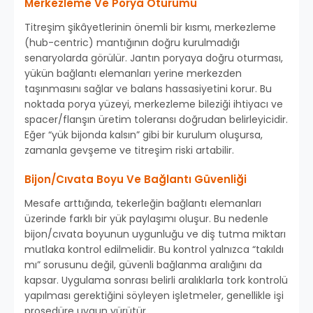
Merkezleme Ve Porya Oturumu
Titreşim şikâyetlerinin önemli bir kısmı, merkezleme
(hub-centric) mantığının doğru kurulmadığı
senaryolarda görülür. Jantın poryaya doğru oturması,
yükün bağlantı elemanları yerine merkezden
taşınmasını sağlar ve balans hassasiyetini korur. Bu
noktada porya yüzeyi, merkezleme bileziği ihtiyacı ve
spacer/flanşın üretim toleransı doğrudan belirleyicidir.
Eğer “yük bijonda kalsın” gibi bir kurulum oluşursa,
zamanla gevşeme ve titreşim riski artabilir.
Bijon/Cıvata Boyu Ve Bağlantı Güvenliği
Mesafe arttığında, tekerleğin bağlantı elemanları
üzerinde farklı bir yük paylaşımı oluşur. Bu nedenle
bijon/cıvata boyunun uygunluğu ve diş tutma miktarı
mutlaka kontrol edilmelidir. Bu kontrol yalnızca “takıldı
mı” sorusunu değil, güvenli bağlanma aralığını da
kapsar. Uygulama sonrası belirli aralıklarla tork kontrolü
yapılması gerektiğini söyleyen işletmeler, genellikle işi
prosedüre uygun yürütür.