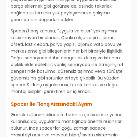
parça eklemek gibi görünse de, aslında tekerlek
bağlantı sisteminin yük paylaşımını ve çalışma
geometrisini doğrudan etkiler.
Spacer/flanş konusu, “uygula ve biter” yaklaşımını
kaldırmayan bir alandır. Çünkü ölçü seçimi, jantın
ofseti, lastik ebatı, porya yapısı, bijon/cıvata boyu ve
merkezleme gibi bileşenlerin her biri birbiriyle ilişkilidir.
Doğru senaryoda daha dengeli bir duruş ve istenen
açıklık elde edilebilir; yanlış senaryoda ise titreşim, rot
dengesinde bozulma, düzensiz aşınma veya sürüşte
güvensiz his gibi sorunlar ortaya çıkabilir. Bu yüzden
spacer & flanş uygulaması, teknik kontrol ve doğru
montaj disiplini gerektiren bir işlemdir.
Spacer İle Flanş Arasındaki Ayrım
Günlük kullanım dilinde iki terim sıkça birbirinin yerine
kullanılsa da, uygulama mantığında önemli nüanslar
bulunur. İnce spacer’lar çoğu zaman sadece
mesafeyi artırır ve mevcut bijon/cıvata sisteminin