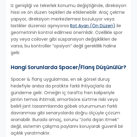
İz genişliği ve tekerlek konumu değiştiğinde, direksiyon
hissi ve ön düzen tepkileri de etkilenebilir. Araç çekme
yapıyor, direksiyon merkezlemesi bozuluyor veya
lastikler düzensiz aşınıyorsa
Rot Ayarı (Ön Düzen)
ile
geometrinin kontrol edilmesi önemlidir. Özellikle spor
yay veya coilover gibi süspansiyon değişiklikleri de
varsa, bu kontroller “opsiyon” değil gereklilik haline
gelir.
Hangi Sorunlarda Spacer/Flanş Düşünülür?
Spacer & flanş uygulaması, en sık görsel duruş
hedefiyle anılsa da pratikte farklı ihtiyaçlarla da
gündeme gelir. Örneğin iç tarafta fren kaliperiyle
jantın temas ihtimali, amortisöre sürtme riski veya
belirli jant tasarımlarında göbek oturumunun farklı
davranması gibi senaryolarda doğru ölçüyle çözüm
aranabilir. Burada amaç, sorunu “zorla dışarı itmek”
değil, sistemin çalışma paylarını koruyarak güvenli bir
açıklık yaratmaktır.