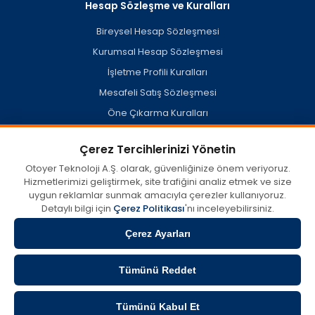
Hesap Sözleşme ve Kuralları
Bireysel Hesap Sözleşmesi
Kurumsal Hesap Sözleşmesi
İşletme Profili Kuralları
Mesafeli Satış Sözleşmesi
Öne Çıkarma Kuralları
Hesap Silme Politikası
Çerez Tercihlerinizi Yönetin
Otoyer Teknoloji A.Ş. olarak, güvenliğinize önem veriyoruz.
Hizmetlerimizi geliştirmek, site trafiğini analiz etmek ve size
otoyer.com'da kullanıcılar tarafından oluşturulan veya açık
uygun reklamlar sunmak amacıyla çerezler kullanıyoruz.
kaynaklardan derlenen misafir işletme profilleri dahil her türlü
içerik, görüş ve bilginin doğruluğu, eksiksizliği ve yasallığına dair
Detaylı bilgi için
Çerez Politikası
'nı inceleyebilirsiniz.
tüm sorumluluk münhasıran içeriği sağlayan tarafa aittir.
Otoyer, 5651 Sayılı Kanun kapsamında 'Yer Sağlayıcı' olup; söz
Çerez Ayarları
konusu içeriklerin hatalı, eksik yahut mevzuata aykırı
olmasından ve bu sebeplerle doğabilecek zararlardan hiçbir
Tümünü Reddet
surette sorumlu tutulamaz. Sorularınız ve hizmet talepleriniz için
doğrudan ilgili işletme veya içerik sahibi ile irtibata geçebilirsiniz.
Tümünü Kabul Et