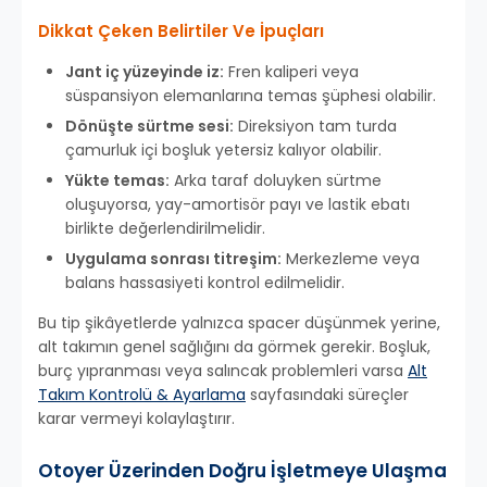
Dikkat Çeken Belirtiler Ve İpuçları
Jant iç yüzeyinde iz:
Fren kaliperi veya
süspansiyon elemanlarına temas şüphesi olabilir.
Dönüşte sürtme sesi:
Direksiyon tam turda
çamurluk içi boşluk yetersiz kalıyor olabilir.
Yükte temas:
Arka taraf doluyken sürtme
oluşuyorsa, yay-amortisör payı ve lastik ebatı
birlikte değerlendirilmelidir.
Uygulama sonrası titreşim:
Merkezleme veya
balans hassasiyeti kontrol edilmelidir.
Bu tip şikâyetlerde yalnızca spacer düşünmek yerine,
alt takımın genel sağlığını da görmek gerekir. Boşluk,
burç yıpranması veya salıncak problemleri varsa
Alt
Takım Kontrolü & Ayarlama
sayfasındaki süreçler
karar vermeyi kolaylaştırır.
Otoyer Üzerinden Doğru İşletmeye Ulaşma