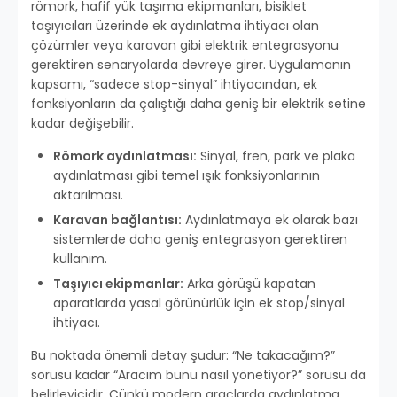
römork, hafif yük taşıma ekipmanları, bisiklet
taşıyıcıları üzerinde ek aydınlatma ihtiyacı olan
çözümler veya karavan gibi elektrik entegrasyonu
gerektiren senaryolarda devreye girer. Uygulamanın
kapsamı, “sadece stop-sinyal” ihtiyacından, ek
fonksiyonların da çalıştığı daha geniş bir elektrik setine
kadar değişebilir.
Römork aydınlatması:
Sinyal, fren, park ve plaka
aydınlatması gibi temel ışık fonksiyonlarının
aktarılması.
Karavan bağlantısı:
Aydınlatmaya ek olarak bazı
sistemlerde daha geniş entegrasyon gerektiren
kullanım.
Taşıyıcı ekipmanlar:
Arka görüşü kapatan
aparatlarda yasal görünürlük için ek stop/sinyal
ihtiyacı.
Bu noktada önemli detay şudur: “Ne takacağım?”
sorusu kadar “Aracım bunu nasıl yönetiyor?” sorusu da
belirleyicidir. Çünkü modern araçlarda aydınlatma