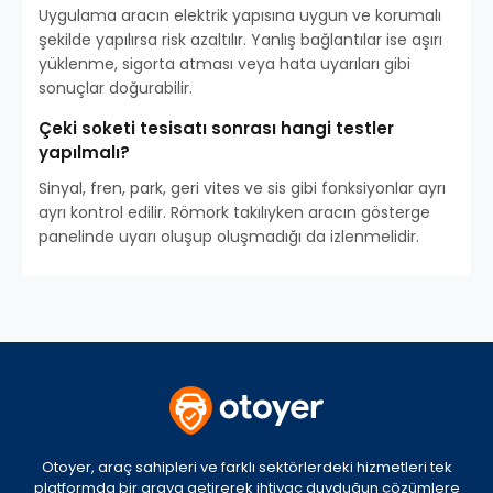
Uygulama aracın elektrik yapısına uygun ve korumalı
şekilde yapılırsa risk azaltılır. Yanlış bağlantılar ise aşırı
yüklenme, sigorta atması veya hata uyarıları gibi
sonuçlar doğurabilir.
Çeki soketi tesisatı sonrası hangi testler
yapılmalı?
Sinyal, fren, park, geri vites ve sis gibi fonksiyonlar ayrı
ayrı kontrol edilir. Römork takılıyken aracın gösterge
panelinde uyarı oluşup oluşmadığı da izlenmelidir.
Otoyer, araç sahipleri ve farklı sektörlerdeki hizmetleri tek
platformda bir araya getirerek ihtiyaç duyduğun çözümlere