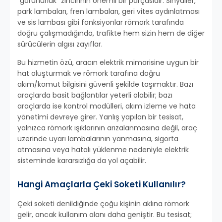
“görünürlük” zincirinin önemli bir parçasıdır. Sinyaller,
park lambaları, fren lambaları, geri vites aydınlatması
ve sis lambası gibi fonksiyonlar römork tarafında
doğru çalışmadığında, trafikte hem sizin hem de diğer
sürücülerin algısı zayıflar.
Bu hizmetin özü, aracın elektrik mimarisine uygun bir
hat oluşturmak ve römork tarafına doğru
akım/komut bilgisini güvenli şekilde taşımaktır. Bazı
araçlarda basit bağlantılar yeterli olabilir; bazı
araçlarda ise kontrol modülleri, akım izleme ve hata
yönetimi devreye girer. Yanlış yapılan bir tesisat,
yalnızca römork ışıklarının arızalanmasına değil, araç
üzerinde uyarı lambalarının yanmasına, sigorta
atmasına veya hatalı yüklenme nedeniyle elektrik
sisteminde kararsızlığa da yol açabilir.
Hangi Amaçlarla Çeki Soketi Kullanılır?
Çeki soketi denildiğinde çoğu kişinin aklına römork
gelir, ancak kullanım alanı daha geniştir. Bu tesisat;