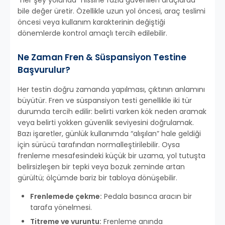
“her şey yolunda” hissine fazla güvenilen araçlarda
bile değer üretir. Özellikle uzun yol öncesi, araç teslimi
öncesi veya kullanım karakterinin değiştiği
dönemlerde kontrol amaçlı tercih edilebilir.
Ne Zaman Fren & Süspansiyon Testine
Başvurulur?
Her testin doğru zamanda yapılması, çıktının anlamını
büyütür. Fren ve süspansiyon testi genellikle iki tür
durumda tercih edilir: belirti varken kök neden aramak
veya belirti yokken güvenlik seviyesini doğrulamak.
Bazı işaretler, günlük kullanımda “alışılan” hale geldiği
için sürücü tarafından normalleştirilebilir. Oysa
frenleme mesafesindeki küçük bir uzama, yol tutuşta
belirsizleşen bir tepki veya bozuk zeminde artan
gürültü; ölçümde bariz bir tabloya dönüşebilir.
Frenlemede çekme:
Pedala basınca aracın bir
tarafa yönelmesi.
Titreme ve vuruntu:
Frenleme anında