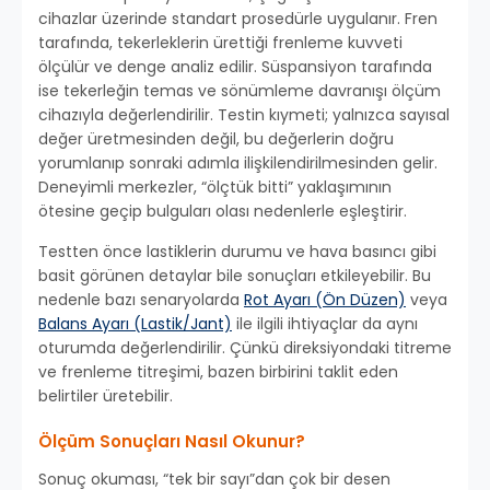
cihazlar üzerinde standart prosedürle uygulanır. Fren
tarafında, tekerleklerin ürettiği frenleme kuvveti
ölçülür ve denge analiz edilir. Süspansiyon tarafında
ise tekerleğin temas ve sönümleme davranışı ölçüm
cihazıyla değerlendirilir. Testin kıymeti; yalnızca sayısal
değer üretmesinden değil, bu değerlerin doğru
yorumlanıp sonraki adımla ilişkilendirilmesinden gelir.
Deneyimli merkezler, “ölçtük bitti” yaklaşımının
ötesine geçip bulguları olası nedenlerle eşleştirir.
Testten önce lastiklerin durumu ve hava basıncı gibi
basit görünen detaylar bile sonuçları etkileyebilir. Bu
nedenle bazı senaryolarda
Rot Ayarı (Ön Düzen)
veya
Balans Ayarı (Lastik/Jant)
ile ilgili ihtiyaçlar da aynı
oturumda değerlendirilir. Çünkü direksiyondaki titreme
ve frenleme titreşimi, bazen birbirini taklit eden
belirtiler üretebilir.
Ölçüm Sonuçları Nasıl Okunur?
Sonuç okuması, “tek bir sayı”dan çok bir desen