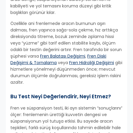
kabiliyeti ve yol temasını koruma düzeyi gibi kritik
başlıkları görünür kılar.
Özellikle ani frenlemede aracın burnunun aşırı
dalması, fren yapınca sağa-sola çekme, hız arttıkça
direksiyonda titreme, bozuk zeminde zıplama hissi
veya “yüzme” gibi tarif edilen stabilite kaybı, ölçüm
odaklı bir testin değerini artırır. Fren tarafında bir sorun
şüphesi varsa
Fren Balatası Değişimi
,
Fren Diski
Değişimi & Tornalama
veya
Fren Hidroliği Değişimi
gibi
hizmetlere yönelmeyi düşünmeden önce; mevcut
durumun ölçümle doğrulanması, gereksiz işlem riskini
azaltır.
Bu Test Neyi Değerlendirir, Neyi Etmez?
Fren ve süspansiyon testi, iki ayrı sistemin “sonuçlarını”
ölçer: frenlemenin ürettiği kuvvetin dengesi ve
süspansiyonun yol tutuşa etkisi. Bu sayede aracın
tepkileri, farklı sürüş koşullarında tahmin edilebilir hale