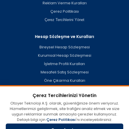
Reklam Verme Kuralları
Çerez Politikası
Çerez Tercihlerini Yönet
Hesap Sözleşme ve Kuralları
Bireysel Hesap Sözleşmesi
Kurumsal Hesap Sözleşmesi
İşletme Profili Kuralları
Mesafeli Satış Sözleşmesi
Öne Çıkarma Kuralları
Hesap Silme Politikası
Çerez Tercihlerinizi Yönetin
Otoyer Teknoloji A.Ş. olarak, güvenliğinize önem veriyoruz.
Hizmetlerimizi geliştirmek, site trafiğini analiz etmek ve size
otoyer.com'da kullanıcılar tarafından oluşturulan veya açık
uygun reklamlar sunmak amacıyla çerezler kullanıyoruz.
kaynaklardan derlenen misafir işletme profilleri dahil her türlü
içerik, görüş ve bilginin doğruluğu, eksiksizliği ve yasallığına dair
Detaylı bilgi için
Çerez Politikası
'nı inceleyebilirsiniz.
tüm sorumluluk münhasıran içeriği sağlayan tarafa aittir.