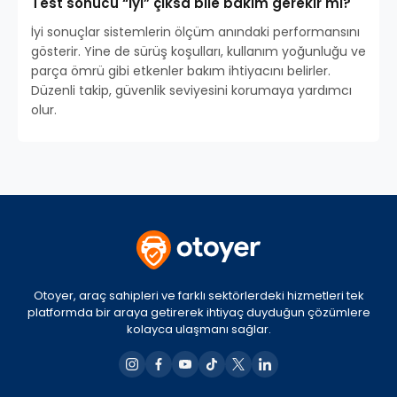
Test sonucu “iyi” çıksa bile bakım gerekir mi?
İyi sonuçlar sistemlerin ölçüm anındaki performansını
gösterir. Yine de sürüş koşulları, kullanım yoğunluğu ve
parça ömrü gibi etkenler bakım ihtiyacını belirler.
Düzenli takip, güvenlik seviyesini korumaya yardımcı
olur.
Otoyer, araç sahipleri ve farklı sektörlerdeki hizmetleri tek
platformda bir araya getirerek ihtiyaç duyduğun çözümlere
kolayca ulaşmanı sağlar.