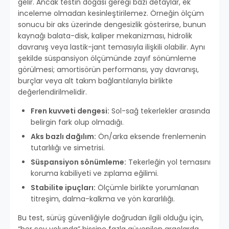
gelir. Ancak testin doğası gereği bazı detaylar, ek
inceleme olmadan kesinleştirilemez. Örneğin ölçüm
sonucu bir aks üzerinde dengesizlik gösterirse, bunun
kaynağı balata-disk, kaliper mekanizması, hidrolik
davranış veya lastik-jant temasıyla ilişkili olabilir. Aynı
şekilde süspansiyon ölçümünde zayıf sönümleme
görülmesi; amortisörün performansı, yay davranışı,
burçlar veya alt takım bağlantılarıyla birlikte
değerlendirilmelidir.
Fren kuvveti dengesi:
Sol-sağ tekerlekler arasında
belirgin fark olup olmadığı.
Aks bazlı dağılım:
Ön/arka eksende frenlemenin
tutarlılığı ve simetrisi.
Süspansiyon sönümleme:
Tekerleğin yol temasını
koruma kabiliyeti ve zıplama eğilimi.
Stabilite ipuçları:
Ölçümle birlikte yorumlanan
titreşim, dalma-kalkma ve yön kararlılığı.
Bu test, sürüş güvenliğiyle doğrudan ilgili olduğu için,