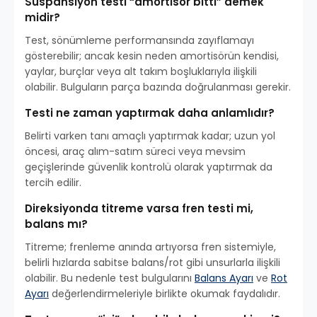
Süspansiyon testi “amortisör bitti” demek
midir?
Test, sönümleme performansında zayıflamayı
gösterebilir; ancak kesin neden amortisörün kendisi,
yaylar, burçlar veya alt takım boşluklarıyla ilişkili
olabilir. Bulguların parça bazında doğrulanması gerekir.
Testi ne zaman yaptırmak daha anlamlıdır?
Belirti varken tanı amaçlı yaptırmak kadar; uzun yol
öncesi, araç alım-satım süreci veya mevsim
geçişlerinde güvenlik kontrolü olarak yaptırmak da
tercih edilir.
Direksiyonda titreme varsa fren testi mi,
balans mı?
Titreme; frenleme anında artıyorsa fren sistemiyle,
belirli hızlarda sabitse balans/rot gibi unsurlarla ilişkili
olabilir. Bu nedenle test bulgularını
Balans Ayarı
ve
Rot
Ayarı
değerlendirmeleriyle birlikte okumak faydalıdır.