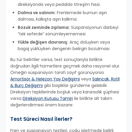
direksiyonda veya pedalda titreşim hissi.
Dalma ve salınım:
Frenlemede burnun aşırı
dalması, kalkışta aşırı kalkma.
Bozuk zeminde zıplama:
Süspansiyonun darbeyi
“tek seferde” sönümleyememesi.
Yükle değişen davranış:
Araç doluyken veya
bagaj yüklüyken dengenin belirgin bozulması.
Bu tür belirtiler varsa, test sonuçlarıyla birlikte
doğrudan ilgili hizmetlere geçmek daha rasyonel olur.
Örneğin süspansiyon tarafı zayıf görünüyorsa
Amortisör & Helezon Yay Değişimi
veya
Salıncak, Rotil
& Burç Değişimi
gibi başlıklar gündeme gelebilir.
Direksiyon tepkilerinde boşluk veya kararsızlık şüphesi
varsa
Direksiyon Kutusu Tamiri
ile birlikte alt takım
değerlendirmesi önem kazanır.
Test Süreci Nasıl İlerler?
Fren ve süspansiyon testleri, çoğu işletmede belirli