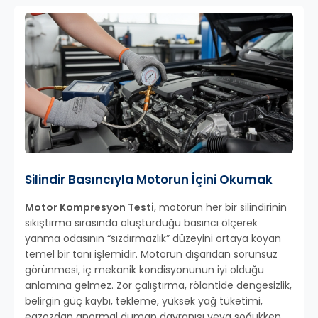
Silindir Basıncıyla Motorun İçini Okumak
Motor Kompresyon Testi
, motorun her bir silindirinin
sıkıştırma sırasında oluşturduğu basıncı ölçerek
yanma odasının “sızdırmazlık” düzeyini ortaya koyan
temel bir tanı işlemidir. Motorun dışarıdan sorunsuz
görünmesi, iç mekanik kondisyonunun iyi olduğu
anlamına gelmez. Zor çalıştırma, rölantide dengesizlik,
belirgin güç kaybı, tekleme, yüksek yağ tüketimi,
egzozdan anormal duman davranışı veya soğukken