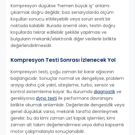
Kompresyon düşükse “hemen büyük iş” anlamı
çıkarmak doğru değildir; bazı senaryolarda ölçüm
koşulları sonucu etkileyebilir veya sorun sınırlı bir
noktada kalabilir. Burada önemli olan, testin doğru
koşullarda tekrar edilebilir şekilde yapılması ve
bulguların mekanik/elektronik diğer verilerle birlikte
değerlendirilmesidir.
Kompresyon Testi Sonrası İzlenecek Yol
Kompresyon testi, çoğu zaman bir karar ağacının
başlangıcıdır. Sonuçlar normal ve dengeliyse, problem
arayışı daha çok yakıt, ateşleme, turbo, sensör ve
kontrol sistemlerine kayar. Bu durumda
diagnostik
ve
gerekiyorsa
dyno testi
ile performans davranışını
birlikte okumak anlamlıdır. Değerlerde dengesizlik veya
genel düşüklük varsa, mekanik tarafta derinleşmek
gerekir; bu da kimi zaman üst kapak işlemleri, kimi
zaman alt takım değerlendirmesi veya daha kapsamlı
motor çalışmalarıyla sonuçlanabilir.