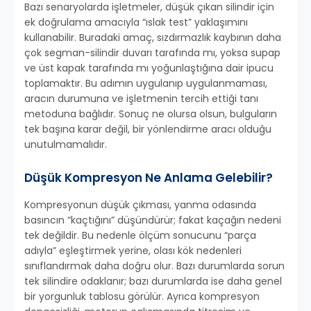
Bazı senaryolarda işletmeler, düşük çıkan silindir için
ek doğrulama amacıyla “ıslak test” yaklaşımını
kullanabilir. Buradaki amaç, sızdırmazlık kaybının daha
çok segman-silindir duvarı tarafında mı, yoksa supap
ve üst kapak tarafında mı yoğunlaştığına dair ipucu
toplamaktır. Bu adımın uygulanıp uygulanmaması,
aracın durumuna ve işletmenin tercih ettiği tanı
metoduna bağlıdır. Sonuç ne olursa olsun, bulguların
tek başına karar değil, bir yönlendirme aracı olduğu
unutulmamalıdır.
Düşük Kompresyon Ne Anlama Gelebilir?
Kompresyonun düşük çıkması, yanma odasında
basıncın “kaçtığını” düşündürür; fakat kaçağın nedeni
tek değildir. Bu nedenle ölçüm sonucunu “parça
adıyla” eşleştirmek yerine, olası kök nedenleri
sınıflandırmak daha doğru olur. Bazı durumlarda sorun
tek silindire odaklanır; bazı durumlarda ise daha genel
bir yorgunluk tablosu görülür. Ayrıca kompresyon