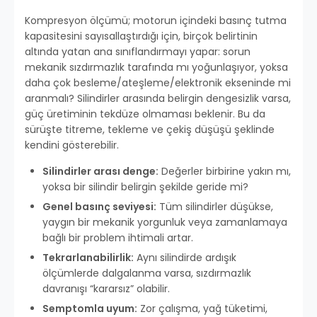
Kompresyon ölçümü; motorun içindeki basınç tutma
kapasitesini sayısallaştırdığı için, birçok belirtinin
altında yatan ana sınıflandırmayı yapar: sorun
mekanik sızdırmazlık tarafında mı yoğunlaşıyor, yoksa
daha çok besleme/ateşleme/elektronik ekseninde mi
aranmalı? Silindirler arasında belirgin dengesizlik varsa,
güç üretiminin tekdüze olmaması beklenir. Bu da
sürüşte titreme, tekleme ve çekiş düşüşü şeklinde
kendini gösterebilir.
Silindirler arası denge:
Değerler birbirine yakın mı,
yoksa bir silindir belirgin şekilde geride mi?
Genel basınç seviyesi:
Tüm silindirler düşükse,
yaygın bir mekanik yorgunluk veya zamanlamaya
bağlı bir problem ihtimali artar.
Tekrarlanabilirlik:
Aynı silindirde ardışık
ölçümlerde dalgalanma varsa, sızdırmazlık
davranışı “kararsız” olabilir.
Semptomla uyum:
Zor çalışma, yağ tüketimi,