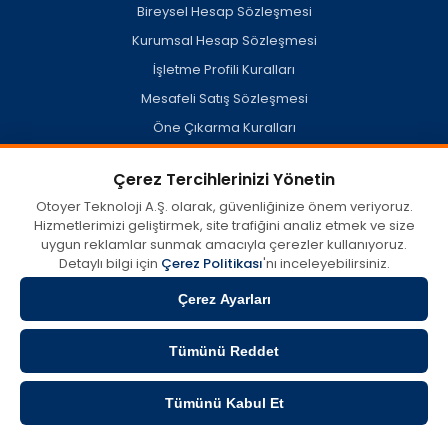
Bireysel Hesap Sözleşmesi
Kurumsal Hesap Sözleşmesi
İşletme Profili Kuralları
Mesafeli Satış Sözleşmesi
Öne Çıkarma Kuralları
Hesap Silme Politikası
Çerez Tercihlerinizi Yönetin
Otoyer Teknoloji A.Ş. olarak, güvenliğinize önem veriyoruz.
Hizmetlerimizi geliştirmek, site trafiğini analiz etmek ve size
otoyer.com'da kullanıcılar tarafından oluşturulan veya açık
uygun reklamlar sunmak amacıyla çerezler kullanıyoruz.
kaynaklardan derlenen misafir işletme profilleri dahil her türlü
içerik, görüş ve bilginin doğruluğu, eksiksizliği ve yasallığına dair
Detaylı bilgi için
Çerez Politikası
'nı inceleyebilirsiniz.
tüm sorumluluk münhasıran içeriği sağlayan tarafa aittir.
Otoyer, 5651 Sayılı Kanun kapsamında 'Yer Sağlayıcı' olup; söz
Çerez Ayarları
konusu içeriklerin hatalı, eksik yahut mevzuata aykırı
olmasından ve bu sebeplerle doğabilecek zararlardan hiçbir
Tümünü Reddet
surette sorumlu tutulamaz. Sorularınız ve hizmet talepleriniz için
doğrudan ilgili işletme veya içerik sahibi ile irtibata geçebilirsiniz.
Tümünü Kabul Et
Copyright © 2026 Otoyer Teknoloji A.Ş. - Tüm Hakları Saklıdır.
Filtrele
Sırala