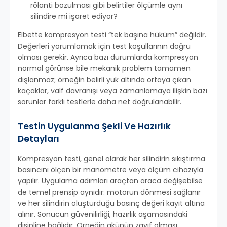
rölanti bozulması gibi belirtiler ölçümle aynı
silindire mi işaret ediyor?
Elbette kompresyon testi “tek başına hüküm” değildir.
Değerleri yorumlamak için test koşullarının doğru
olması gerekir. Ayrıca bazı durumlarda kompresyon
normal görünse bile mekanik problem tamamen
dışlanmaz; örneğin belirli yük altında ortaya çıkan
kaçaklar, valf davranışı veya zamanlamaya ilişkin bazı
sorunlar farklı testlerle daha net doğrulanabilir.
Testin Uygulanma Şekli Ve Hazırlık
Detayları
Kompresyon testi, genel olarak her silindirin sıkıştırma
basıncını ölçen bir manometre veya ölçüm cihazıyla
yapılır. Uygulama adımları araçtan araca değişebilse
de temel prensip aynıdır: motorun dönmesi sağlanır
ve her silindirin oluşturduğu basınç değeri kayıt altına
alınır. Sonucun güvenilirliği, hazırlık aşamasındaki
disipline bağlıdır. Örneğin akünün zayıf olması