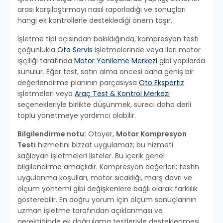
arası karşılaştırmayı nasıl raporladığı ve sonuçları
hangi ek kontrollerle desteklediği önem taşır.
İşletme tipi açısından bakıldığında, kompresyon testi
çoğunlukla
Oto Servis
işletmelerinde veya ileri motor
işçiliği tarafında
Motor Yenileme Merkezi
gibi yapılarda
sunulur. Eğer test, satın alma öncesi daha geniş bir
değerlendirme planının parçasıysa
Oto Ekspertiz
işletmeleri veya
Araç Test & Kontrol Merkezi
seçenekleriyle birlikte düşünmek, süreci daha derli
toplu yönetmeye yardımcı olabilir.
Bilgilendirme notu:
Otoyer,
Motor Kompresyon
Testi
hizmetini bizzat uygulamaz; bu hizmeti
sağlayan işletmeleri listeler. Bu içerik genel
bilgilendirme amaçlıdır. Kompresyon değerleri; testin
uygulanma koşulları, motor sıcaklığı, marş devri ve
ölçüm yöntemi gibi değişkenlere bağlı olarak farklılık
gösterebilir. En doğru yorum için ölçüm sonuçlarının
uzman işletme tarafından açıklanması ve
gerektiğinde ek doğrulama testleriyle desteklenmesi