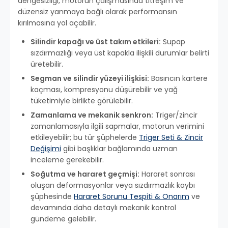
dengesizliği, motorun çalışmasında titreşim ve
düzensiz yanmaya bağlı olarak performansın
kırılmasına yol açabilir.
Silindir kapağı ve üst takım etkileri:
Supap
sızdırmazlığı veya üst kapakla ilişkili durumlar belirti
üretebilir.
Segman ve silindir yüzeyi ilişkisi:
Basıncın kartere
kaçması, kompresyonu düşürebilir ve yağ
tüketimiyle birlikte görülebilir.
Zamanlama ve mekanik senkron:
Triger/zincir
zamanlamasıyla ilgili sapmalar, motorun verimini
etkileyebilir; bu tür şüphelerde
Triger Seti & Zincir
Değişimi
gibi başlıklar bağlamında uzman
inceleme gerekebilir.
Soğutma ve hararet geçmişi:
Hararet sonrası
oluşan deformasyonlar veya sızdırmazlık kaybı
şüphesinde
Hararet Sorunu Tespiti & Onarım
ve
devamında daha detaylı mekanik kontrol
gündeme gelebilir.