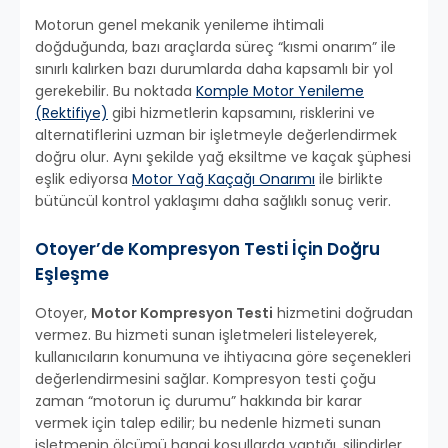
Motorun genel mekanik yenileme ihtimali
doğduğunda, bazı araçlarda süreç “kısmi onarım” ile
sınırlı kalırken bazı durumlarda daha kapsamlı bir yol
gerekebilir. Bu noktada
Komple Motor Yenileme
(Rektifiye)
gibi hizmetlerin kapsamını, risklerini ve
alternatiflerini uzman bir işletmeyle değerlendirmek
doğru olur. Aynı şekilde yağ eksiltme ve kaçak şüphesi
eşlik ediyorsa
Motor Yağ Kaçağı Onarımı
ile birlikte
bütüncül kontrol yaklaşımı daha sağlıklı sonuç verir.
Otoyer’de Kompresyon Testi İçin Doğru
Eşleşme
Otoyer,
Motor Kompresyon Testi
hizmetini doğrudan
vermez. Bu hizmeti sunan işletmeleri listeleyerek,
kullanıcıların konumuna ve ihtiyacına göre seçenekleri
değerlendirmesini sağlar. Kompresyon testi çoğu
zaman “motorun iç durumu” hakkında bir karar
vermek için talep edilir; bu nedenle hizmeti sunan
işletmenin ölçümü hangi koşullarda yaptığı, silindirler