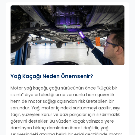
Yağ Kaçağı Neden Önemsenir?
Motor yağ kaçağı, çoğu sürücünün önce “küçük bir
sızıntı” diye ertelediği ama zamanla hem güvenlik
hem de motor sağlığı açısından risk üretebilen bir
sorundur. Yağ; motor içindeki sürtünmeyi azaltır, ısıyı
taşır, yüzeyleri korur ve bazı parçalar için sızdırmazlık
görevini destekler. Bu yüzden kaçak yalnızca yere
damlayan birkaç damladan ibaret değildir; yağ
seviyesindeki azalma belirli bir eşiği geçtiğinde motor,