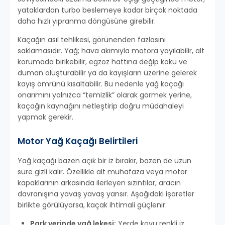
yataklardan turbo beslemeye kadar birçok noktada
daha hızlı yıpranma döngüsüne girebilir.
Kaçağın asıl tehlikesi, görünenden fazlasını
saklamasıdır. Yağ; hava akımıyla motora yayılabilir, alt
korumada birikebilir, egzoz hattına değip koku ve
duman oluşturabilir ya da kayışların üzerine gelerek
kayış ömrünü kısaltabilir. Bu nedenle yağ kaçağı
onarımını yalnızca “temizlik” olarak görmek yerine,
kaçağın kaynağını netleştirip doğru müdahaleyi
yapmak gerekir.
Motor Yağ Kaçağı Belirtileri
Yağ kaçağı bazen açık bir iz bırakır, bazen de uzun
süre gizli kalır. Özellikle alt muhafaza veya motor
kapaklarının arkasında ilerleyen sızıntılar, aracın
davranışına yavaş yavaş yansır. Aşağıdaki işaretler
birlikte görülüyorsa, kaçak ihtimali güçlenir:
Park yerinde yağ lekesi:
Yerde koyu renkli iz,