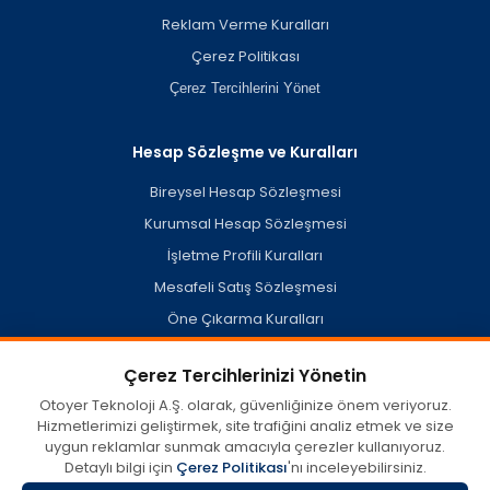
Reklam Verme Kuralları
Çerez Politikası
Çerez Tercihlerini Yönet
Hesap Sözleşme ve Kuralları
Bireysel Hesap Sözleşmesi
Kurumsal Hesap Sözleşmesi
İşletme Profili Kuralları
Mesafeli Satış Sözleşmesi
Öne Çıkarma Kuralları
Hesap Silme Politikası
Çerez Tercihlerinizi Yönetin
Otoyer Teknoloji A.Ş. olarak, güvenliğinize önem veriyoruz.
Hizmetlerimizi geliştirmek, site trafiğini analiz etmek ve size
otoyer.com'da kullanıcılar tarafından oluşturulan veya açık
uygun reklamlar sunmak amacıyla çerezler kullanıyoruz.
kaynaklardan derlenen misafir işletme profilleri dahil her türlü
içerik, görüş ve bilginin doğruluğu, eksiksizliği ve yasallığına dair
Detaylı bilgi için
Çerez Politikası
'nı inceleyebilirsiniz.
tüm sorumluluk münhasıran içeriği sağlayan tarafa aittir.