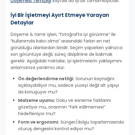
Döşemesi Temizliği
sayfası da iyi bir tamamlayıcıdır.
İyi Bir İşletmeyi Ayırt Etmeye Yarayan
Detaylar
Döşeme & tamir işleri, “fotoğrafta iyi görünme” ile
“kullanımda kalıcı olma” arasındaki farkın en net
görüldüğü alanlardan biridir. Seçim yaparken yalnızca
son görüntüye değil, süreç disiplinine de bakmak
gerekir. Aşağıdaki noktalar, iyi işletmelerin yaklaşımını
anlamanıza yardımcı olur:
Ön değerlendirme netliği:
Sorunun kaynağını
açıklayabiliyor mu, sadece yüzeyi değil alt yapıyı
da konuşuyor mu?
Malzeme uyumu:
Doku ve esneme farklarını
gözetiyor mu, onarımın “fark edilmemesi”
hedefleniyor mu?
Form ve ergonomi:
Sünger/dolgu toparlamasında
oturuş dengesini kontrol ediyor mu?