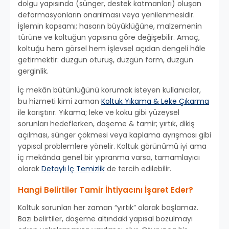
dolgu yapısında (sünger, destek katmanları) oluşan
deformasyonların onarılması veya yenilenmesidir.
İşlemin kapsamı; hasarın büyüklüğüne, malzemenin
türüne ve koltuğun yapısına göre değişebilir. Amaç,
koltuğu hem görsel hem işlevsel açıdan dengeli hâle
getirmektir: düzgün oturuş, düzgün form, düzgün
gerginlik.
İç mekân bütünlüğünü korumak isteyen kullanıcılar,
bu hizmeti kimi zaman
Koltuk Yıkama & Leke Çıkarma
ile karıştırır. Yıkama; leke ve koku gibi yüzeysel
sorunları hedeflerken, döşeme & tamir; yırtık, dikiş
açılması, sünger çökmesi veya kaplama ayrışması gibi
yapısal problemlere yönelir. Koltuk görünümü iyi ama
iç mekânda genel bir yıpranma varsa, tamamlayıcı
olarak
Detaylı İç Temizlik
de tercih edilebilir.
Hangi Belirtiler Tamir İhtiyacını İşaret Eder?
Koltuk sorunları her zaman “yırtık” olarak başlamaz.
Bazı belirtiler, döşeme altındaki yapısal bozulmayı