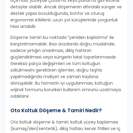
açılması, yüzeyde çatlama veya parlama gibi estetik
detaylar olabilir. Ancak döşemenin altındaki sünger ve
destek yapısı bozulduğunda, konfor ve oturuş
ergonomisi etkilenir; uzun yol sürüşlerinde yorgunluk
hissi artabilir.
Döşeme tamiri bu noktada “yeniden kaplatma” ile
karıştırılmamalıdır. Bazı arızalarda doğru müdahale;
sadece yırtığın onarılması, dikiş hattının
güçlendirilmesi veya süngerin lokal toparlanmasıdır.
Gereksiz parça değişimleri ve tüm koltuğun
sökülmesini gerektiren işlemler, doğru teşhis
yapılmadığında maliyet ve zaman kaybına
dönüşebilir. Bu hizmetin iyi uygulanması, koltuğun
orijinal formunu korurken kullanım ömrünü uzatmaya
odaklanır.
Oto Koltuk Döşeme & Tamiri Nedir?
Oto koltuk döşeme & tamiri; koltuk yüzey kaplaması
(kumaş/deri/sentetik), dikiş hatları, kenar fitilleri ve iç