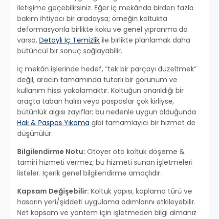
iletişime geçebilirsiniz. Eğer iç mekânda birden fazla
bakım ihtiyacı bir aradaysa; örneğin koltukta
deformasyonla birlikte koku ve genel yıpranma da
varsa,
Detaylı İç Temizlik
ile birlikte planlamak daha
bütüncül bir sonuç sağlayabilir.
İç mekân işlerinde hedef, “tek bir parçayı düzeltmek”
değil, aracın tamamında tutarlı bir görünüm ve
kullanım hissi yakalamaktır. Koltuğun onarıldığı bir
araçta taban halısı veya paspaslar çok kirliyse,
bütünlük algısı zayıflar; bu nedenle uygun olduğunda
Halı & Paspas Yıkama
gibi tamamlayıcı bir hizmet de
düşünülür.
Bilgilendirme Notu:
Otoyer oto koltuk döşeme &
tamiri hizmeti vermez; bu hizmeti sunan işletmeleri
listeler. İçerik genel bilgilendirme amaçlıdır.
Kapsam Değişebilir:
Koltuk yapısı, kaplama türü ve
hasarın yeri/şiddeti uygulama adımlarını etkileyebilir.
Net kapsam ve yöntem için işletmeden bilgi almanız