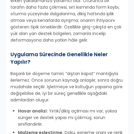
erken yakalamanıza yardımcı olur. Oturunca bir
tarafın daha fazla çökmesi, sırt kısmında form kaybı,
oturma yüzeyinde dalgalanma, dikiş hattında iplik
atması veya kenarlarda ayrışma; onarım ihtiyacını
gösteren tipik örneklerdir. Özellikle giriş-çıkışta en çok
yük alan yan destek bölgeleri, zamanla incelip
deformasyona daha yatkın hâle gelir.
Uygulama Sürecinde Genellikle Neler
Yapılır?
Başarılı bir döşeme tamiri; “dıştan kapat” mantığıyla
ilerlemez. Önce sorunun kaynağı anlaşılır, sonra doğru
müdahale seçilir. İşletmeye ve koltuğun yapısına göre
değişebilse de, iyi bir süreç genellikle aşağıdaki
adımlardan oluşur:
Hasar analizi:
Yırtık/dikiş açılması mı var, yoksa
sünger ve destek yapısı mı çökmüş; sorun
sınıflandırılır.
Malzeme eşleştirme:
Doku, esneme oranı ve renk