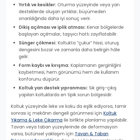
Yırtık ve kesikler:
Oturma yüzeyinde veya yan
desteklerde oluşan yırtıklar, büyümeden
onarıldığında daha iyi sonuç verir.
Dikiş açılması ve iplik atması:
Kenar bölgelerde
başlayan açılmalar, taşıyıcı hattı zayıflatabilir.
Sünger çökmesi:
Koltukta “çukur” hissi, oturuş
dengesini bozar ve zamanla daha belirgin hâle
gelir.
Form kaybı ve kırışma:
Kaplamanın gerginliğini
kaybetmesi, hem görünümü hem de kullanım
konforunu düşürür.
Koltuk yan destek yıpranması:
Sık giriş-çıkış
yapılan koltuklarda en tipik sorun bölgesidir.
Koltuk yüzeyinde leke ve koku da eşlik ediyorsa, tamir
sonrası iç mekânın dengeli görünmesi için
Koltuk
Yıkama & Leke Çıkarma
ile birlikte planlama yapılabilir.
Tavan veya taban yüzeylerinde de deformasyon
varsa, bütünsel yaklaşım için
Tavan & Taban