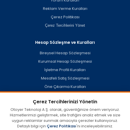
Yorum Kuralları
Reklam Verme Kuralları
Çerez Politikası
Çerez Tercihlerini Yönet
Hesap Sözleşme ve Kuralları
Bireysel Hesap Sözleşmesi
Kurumsal Hesap Sözleşmesi
İşletme Profili Kuralları
Mesafeli Satış Sözleşmesi
Öne Çıkarma Kuralları
Hesap Silme Politikası
Çerez Tercihlerinizi Yönetin
Otoyer Teknoloji A.Ş. olarak, güvenliğinize önem veriyoruz.
Hizmetlerimizi geliştirmek, site trafiğini analiz etmek ve size
otoyer.com'da kullanıcılar tarafından oluşturulan veya açık
uygun reklamlar sunmak amacıyla çerezler kullanıyoruz.
kaynaklardan derlenen misafir işletme profilleri dahil her türlü
içerik, görüş ve bilginin doğruluğu, eksiksizliği ve yasallığına dair
Detaylı bilgi için
Çerez Politikası
'nı inceleyebilirsiniz.