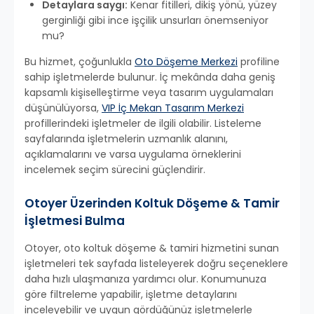
Detaylara saygı:
Kenar fitilleri, dikiş yönü, yüzey
gerginliği gibi ince işçilik unsurları önemseniyor
mu?
Bu hizmet, çoğunlukla
Oto Döşeme Merkezi
profiline
sahip işletmelerde bulunur. İç mekânda daha geniş
kapsamlı kişiselleştirme veya tasarım uygulamaları
düşünülüyorsa,
VIP İç Mekan Tasarım Merkezi
profillerindeki işletmeler de ilgili olabilir. Listeleme
sayfalarında işletmelerin uzmanlık alanını,
açıklamalarını ve varsa uygulama örneklerini
incelemek seçim sürecini güçlendirir.
Otoyer Üzerinden Koltuk Döşeme & Tamir
İşletmesi Bulma
Otoyer, oto koltuk döşeme & tamiri hizmetini sunan
işletmeleri tek sayfada listeleyerek doğru seçeneklere
daha hızlı ulaşmanıza yardımcı olur. Konumunuza
göre filtreleme yapabilir, işletme detaylarını
inceleyebilir ve uygun gördüğünüz işletmelerle